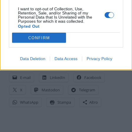
Internet… senza avviso
” è stato
aggiornato
con
I want to opt-out of Collection, Use,
Retention, Sale, and/or Sharing of my
nuovo titolo alle
ore 15:30 di sabato 3 luglio
. In
Personal Data that Is Unrelated with the
Purposes for which it was collected.
neretto le nuove specifiche rispetto al testo
Opted Out
precedente, oltre alla parte finale dello stesso.
CONFIRM
Data Deletion
Data Access
Privacy Policy
CONDIVIDI QUESTO ARTICOLO:
E-mail
LinkedIn
Facebook
X
Mastodon
Telegram
WhatsApp
Stampa
Altro