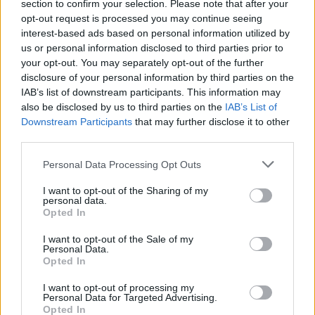
section to confirm your selection. Please note that after your
comunicazione ndr
, nessuna rimodulazione retroattiva ma solo
opt-out request is processed you may continue seeing
una comunicazione che ha fatto tremare molti (
a destra l’attuale
interest-based ads based on personal information utilized by
definizione della nota 1 da cui era assai difficile capire in maniera
us or personal information disclosed to third parties prior to
your opt-out. You may separately opt-out of the further
chiara ed univoca che la temuta variazione valesse solo per le
disclosure of your personal information by third parties on the
nuove attivazioni,
ndr).
IAB’s list of downstream participants. This information may
also be disclosed by us to third parties on the
IAB’s List of
Ad oggi quindi per un utilizzo all’interno della chiavetta USB e/o
Downstream Participants
that may further disclose it to other
third parties.
del terminale come modem restano comunque a disposizione le
offerte presentate all’ultima
convention
. In pratica nasce dal 1°
Personal Data Processing Opt Outs
luglio la
Superinternet per iPad
.
I want to opt-out of the Sharing of my
personal data.
Opted In
Comunque vi invitiamo a discuterne nel nostro
forum
nella
discussione già aperta
stamani sull’argomento.
I want to opt-out of the Sale of my
Personal Data.
Opted In
I want to opt-out of processing my
NOTA BENE:
l’articolo, dopo la sua prima
Personal Data for Targeted Advertising.
pubblicazione dal titolo “
Rimodulazione Super
Opted In