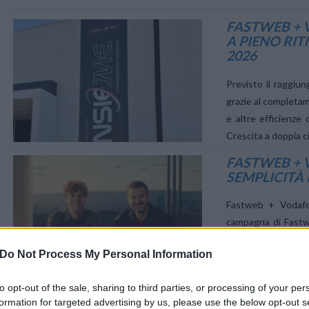
FASTWEB + 
A PIENO RIT
2026
Previsto il raggiun
grazie al completam
VIEW POST
e altre efficienze
Crescita a doppia ci
FASTWEB + 
SEMPLICITÀ 
Fastweb + Vodafo
campagna di Fastwe
nazionali. Lo spot 
Do Not Process My Personal Information
volti storici di Fas
to opt-out of the sale, sharing to third parties, or processing of your per
BILANCIO F
formation for targeted advertising by us, please use the below opt-out s