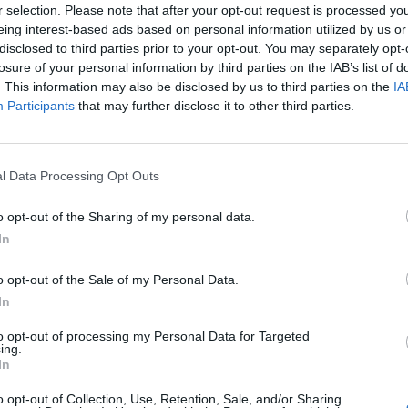
TRANSIZIONE
r selection. Please note that after your opt-out request is processed y
VIEW POST
eing interest-based ads based on personal information utilized by us or
Fastweb + Vodafone 
disclosed to third parties prior to your opt-out. You may separately opt-
Vodafone Italia tra
losure of your personal information by third parties on the IAB’s list of
con le attese. Nel 
. This information may also be disclosed by us to third parties on the
IA
Participants
that may further disclose it to other third parties.
…
VODAFONE AT
MOBILI SU O
l Data Processing Opt Outs
VIEW POST
Importante aggiorna
o opt-out of the Sharing of my personal data.
è ufficialmente di
In
come VoWiFi (Voic
o opt-out of the Sale of my Personal Data.
vocali appoggiandos
In
TIM E FAS
to opt-out of processing my Personal Data for Targeted
ing.
STRATEGICO 
In
A BASSA DE
VIEW POST
o opt-out of Collection, Use, Retention, Sale, and/or Sharing