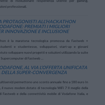
tte di rivoluzionare l’esperienza utente per gaming,
ioni professionali.
IA PROTAGONISTI ALL’HACKATHON
DAFONE: PREMIATI I MIGLIORI
ER INNOVAZIONE E INCLUSIONE
hon è la maratona tecnologica promossa da Fastweb +
tudenti e studentesse, sviluppatori, start-up e giovani
tuto sviluppare nuovi progetti e soluzioni utilizzando la suite
e il Supercomputer di Fastweb …
DAFONE, AL VIA L’OFFERTA UNIFICATA
A DELLA SUPER-CONVERGENZA
ultiservizi permettono uno sconto annuale fino a 180 euro In
, il nuovo modem dotato di tecnologia WiFi 7 Il meglio della
di Fastweb e della connettività mobile di Vodafone Italia, e