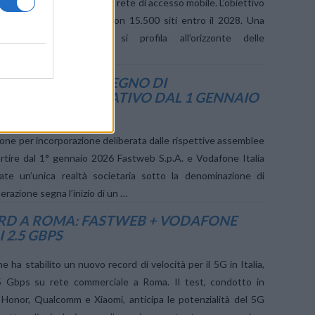
eliminare per condividere la rete di accesso mobile. L’obiettivo
 sotto i 35.000 abitanti con 15.500 siti entro il 2028. Una
 alleanza industriale si profila all’orizzonte delle
taliane. TIM e la nuova …
O SI APRE NEL SEGNO DI
DAFONE: OPERATIVO DAL 1 GENNAIO
OVO ASSETTO
ione per incorporazione deliberata dalle rispettive assemblee
partire dal 1° gennaio 2026 Fastweb S.p.A. e Vodafone Italia
ate un’unica realtà societaria sotto la denominazione di
erazione segna l’inizio di un …
RD A ROMA: FASTWEB + VODAFONE
 2.5 GBPS
ha stabilito un nuovo record di velocità per il 5G in Italia,
5 Gbps su rete commerciale a Roma. Il test, condotto in
 Honor, Qualcomm e Xiaomi, anticipa le potenzialità del 5G