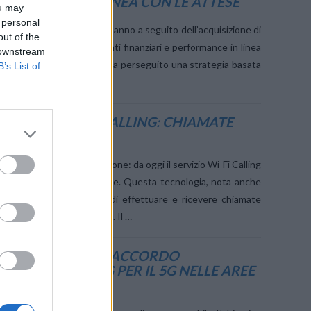
, RISULTATI IN LINEA CON LE ATTESE
ou may
 personal
chiude il 2025 – il primo anno a seguito dell’acquisizione di
out of the
mite Fastweb – con risultati finanziari e performance in linea
 downstream
corso del 2025 la società ha perseguito una strategia basata
B’s List of
TIVA IL WI-FI CALLING: CHIAMATE
GNI RETE WI-FI
mento per i clienti Vodafone: da oggi il servizio Wi-Fi Calling
sponibile per l’utenza mobile. Questa tecnologia, nota anche
e over Wi-Fi), permette di effettuare e ricevere chiamate
i a una connessione Wi-Fi. Il …
TWEB+VODAFONE: ACCORDO
DI RAN SHARING PER IL 5G NELLE AREE
NSITÀ