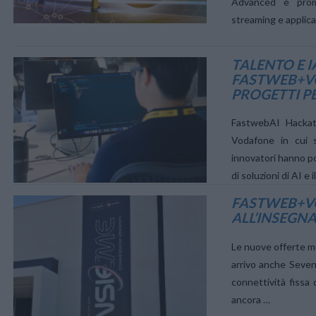
Advanced e prome
streaming e applicaz
TALENTO E 
VIEW POST
FASTWEB+VO
PROGETTI P
FastwebAI Hackat
Vodafone in cui s
innovatori hanno po
di soluzioni di AI 
FASTWEB+VO
VIEW POST
ALL’INSEGN
Le nuove offerte m
arrivo anche Seven
connettività fissa 
ancora …