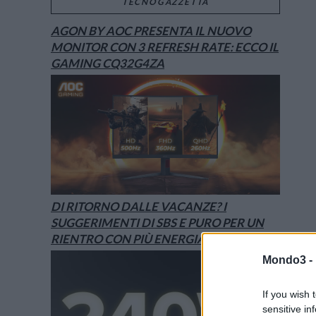
TECNOGAZZETTA
AGON BY AOC PRESENTA IL NUOVO
MONITOR CON 3 REFRESH RATE: ECCO IL
GAMING CQ32G4ZA
DI RITORNO DALLE VACANZE? I
SUGGERIMENTI DI SBS E PURO PER UN
RIENTRO CON PIÙ ENERGIA
Mondo3 -
If you wish 
sensitive in