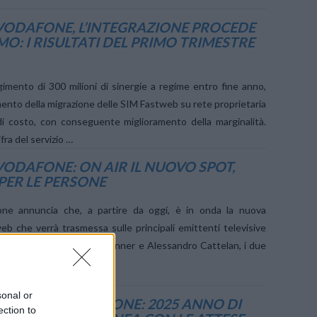
VODAFONE, L’INTEGRAZIONE PROCEDE
MO: I RISULTATI DEL PRIMO TRIMESTRE
gimento di 300 milioni di sinergie a regime entro fine anno,
ento della migrazione delle SIM Fastweb su rete proprietaria
 di costo, con conseguente miglioramento della marginalità.
fra del servizio …
VODAFONE: ON AIR IL NUOVO SPOT,
PER LE PERSONE
ne annuncia che, a partire da oggi, è in onda la nuova
b che verrà trasmessa sulle principali emittenti televisive
vede protagonisti Jannik Sinner e Alessandro Cattelan, i due
tweb …
sonal or
ASTWEB + VODAFONE: 2025 ANNO DI
ection to