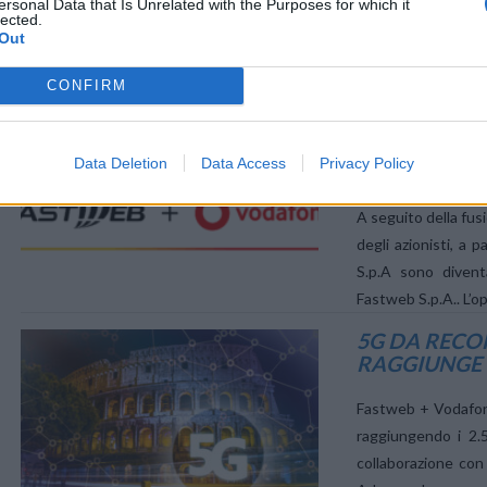
Definita l’intesa pr
ersonal Data that Is Unrelated with the Purposes for which it
lected.
è coprire i comuni
Out
nuova importante
telecomunicazioni i
CONFIRM
L’ANNO NUOV
FASTWEB+VO
Data Deletion
Data Access
Privacy Policy
2026 IL NU
VIEW POST
A seguito della fus
degli azionisti, a 
S.p.A sono divent
Fastweb S.p.A.. L’op
5G DA RECO
RAGGIUNGE I
VIEW POST
Fastweb + Vodafone 
raggiungendo i 2.
collaborazione con