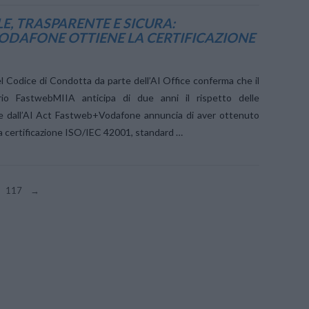
LE, TRASPARENTE E SICURA:
DAFONE OTTIENE LA CERTIFICAZIONE
l Codice di Condotta da parte dell’AI Office conferma che il
rio FastwebMIIA anticipa di due anni il rispetto delle
te dall’AI Act Fastweb+Vodafone annuncia di aver ottenuto
a certificazione ISO/IEC 42001, standard …
117
→