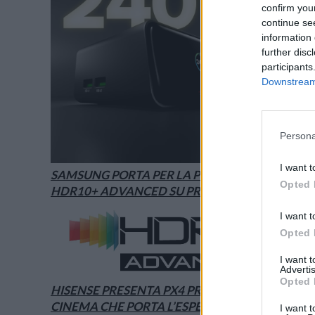
confirm you
continue se
information 
further disc
participants
Downstream 
Persona
I want t
SAMSUNG PORTA PER LA PRIMA VOLTA
Opted 
HDR10+ ADVANCED SU PRIME VIDEO
I want t
Opted 
I want 
Advertis
Opted 
HISENSE PRESENTA PX4 PRO, IL LASER
CINEMA CHE PORTA L’ESPERIENZA DEL
I want t