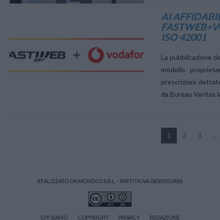
AI AFFIDABI
FASTWEB+VO
ISO 42001
VIEW POST
La pubblicazione de
modello proprieta
prescrizioni detta
da Bureau Veritas l
VIEW POST
1
2
3
...
REALIZZATO DA MONDO3 S.R.L. - PARTITA IVA 06039210486
CHI SIAMO
COPYRIGHT
PRIVACY
REDAZIONE