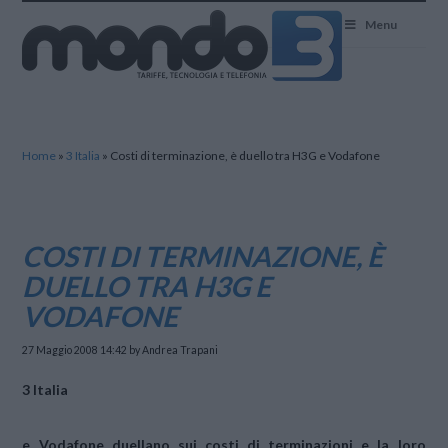
Mondo3
Menu
Home
»
3 Italia
»
Costi di terminazione, è duello tra H3G e Vodafone
COSTI DI TERMINAZIONE, È
DUELLO TRA H3G E
VODAFONE
27 Maggio 2008 14:42
by Andrea Trapani
3 Italia
e
Vodafone
duellano sui costi di terminazioni e la loro