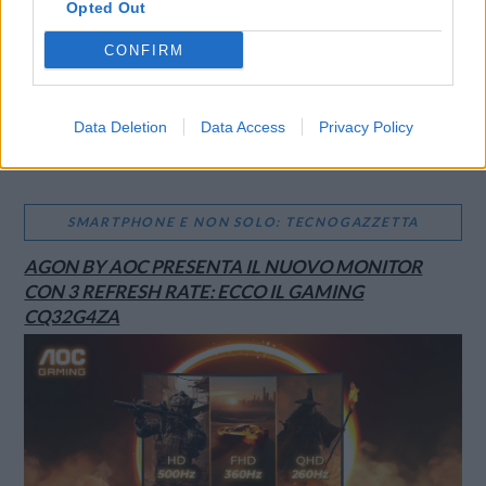
Opted Out
CONFIRM
Data Deletion
Data Access
Privacy Policy
SMARTPHONE E NON SOLO: TECNOGAZZETTA
AGON BY AOC PRESENTA IL NUOVO MONITOR
CON 3 REFRESH RATE: ECCO IL GAMING
CQ32G4ZA