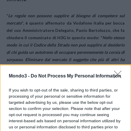
“
Le regole non possono supplire al bisogno di competere sul
mercato
“, è quanto affermato da Vodafone Italia per bocca
del suo Amministratore Delegato, Paolo Bertoluzzo, che fa
chiudere il comunicato di H3G in questo modo: “
Nello stesso
modo in cui il Codice della Strada non può supplire al desiderio
di chi guida un autotreno di occupare perennemente la corsia di
sorpasso. Eliminare dal mercato il soggetto che più di altri ha
fatto innovazione nelle tlc mobili in Italia negli ultimi 5 anni lungi
“dallo sviluppare l’industria e far crescere sempre più i servizi
Mondo3 -
Do Not Process My Personal Information
offerti”, raggiunge il risultato di impoverire il mercato stesso.
Quanto questo sia positivo per i consumatori si può facilmente
If you wish to opt-out of the sale, sharing to third parties, or
intuire
.”
processing of your personal or sensitive information for
targeted advertising by us, please use the below opt-out
section to confirm your selection. Please note that after your
Botta e risposta, la parola ora all’Ag.Com. Ovviamente
opt-out request is processed you may continue seeing
Commissione Europea, permettendo. La bagarre ormai è
interest-based ads based on personal information utilized by
aperta e la riduzione dei costi di interconnessione ha aperto
us or personal information disclosed to third parties prior to