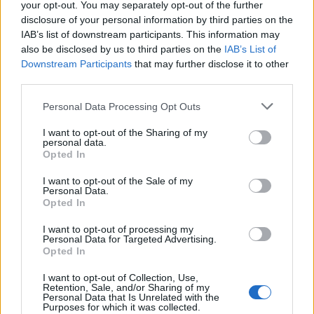
your opt-out. You may separately opt-out of the further
il vaso di Pandora della concorrenza nella telefonia mobile
disclosure of your personal information by third parties on the
italiana.
IAB’s list of downstream participants. This information may
also be disclosed by us to third parties on the
IAB’s List of
Downstream Participants
that may further disclose it to other
CONDIVIDI QUESTO ARTICOLO:
third parties.
E-mail
LinkedIn
Facebook
Personal Data Processing Opt Outs
X
Mastodon
Telegram
I want to opt-out of the Sharing of my
personal data.
WhatsApp
Stampa
Altro
Opted In
I want to opt-out of the Sale of my
Personal Data.
Opted In
I want to opt-out of processing my
LE MIGLIORI OFFERTE AMAZON
Personal Data for Targeted Advertising.
Opted In
I want to opt-out of Collection, Use,
Retention, Sale, and/or Sharing of my
Personal Data that Is Unrelated with the
Purposes for which it was collected.