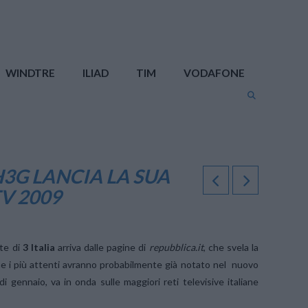
WINDTRE
ILIAD
TIM
VODAFONE
H3G LANCIA LA SUA
V 2009
rte di
3 Italia
arriva dalle pagine di
repubblica.it
, che svela la
che i più attenti avranno probabilmente già notato nel nuovo
di gennaio, va in onda sulle maggiori reti televisive italiane