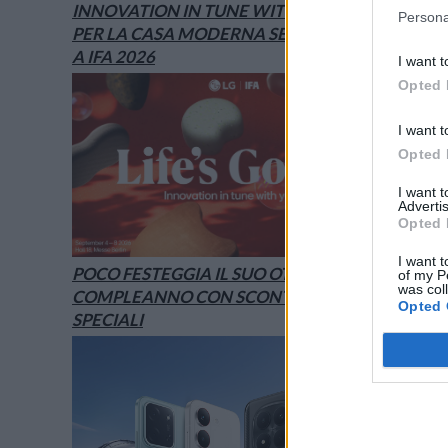
INNOVATION IN TUNE WITH YOU: L’AI
Persona
PER LA CASA MODERNA SECONDO LG È
A IFA 2026
I want t
Opted 
I want t
Opted 
I want 
Advertis
Opted 
I want t
POCO FESTEGGIA IL SUO OTTAVO
of my P
was col
COMPLEANNO CON SCONTI E OFFERTE
Opted 
SPECIALI