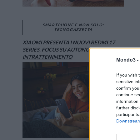
SMARTPHONE E NON SOLO:
TECNOGAZZETTA
XIAOMI PRESENTA I NUOVI REDMI 17
SERIES, FOCUS SU AUTONOMIA E
INTRATTENIMENTO
Mondo3 -
If you wish 
sensitive in
confirm you
continue se
information 
further disc
participants
Downstream 