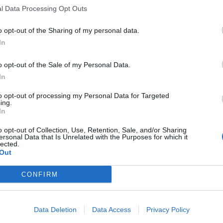
l Data Processing Opt Outs
o opt-out of the Sharing of my personal data.
Diretti da Daniele Lucchetti, un regista affermato nel cinema ma nato
In
battute su uno schermo diviso a metà intorno ad un prodotto destina
con una forte pressione di marketing.
o opt-out of the Sale of my Personal Data.
In
La scelta dei media è a cura di Ageis Media Italia, la creatività dei c
to opt-out of processing my Personal Data for Targeted
direzione creativa di Francesco Taddeucci e Luca Albanese.
ing.
In
[via
Repubblica | Un sorriso con Luciana come antidoto alla crisi
]
o opt-out of Collection, Use, Retention, Sale, and/or Sharing
ersonal Data that Is Unrelated with the Purposes for which it
lected.
Out
CONDIVIDI QUESTO ARTICOLO:
E-mail
LinkedIn
Facebook
X
Ma
CONFIRM
Stampa
Altro
Data Deletion
Data Access
Privacy Policy