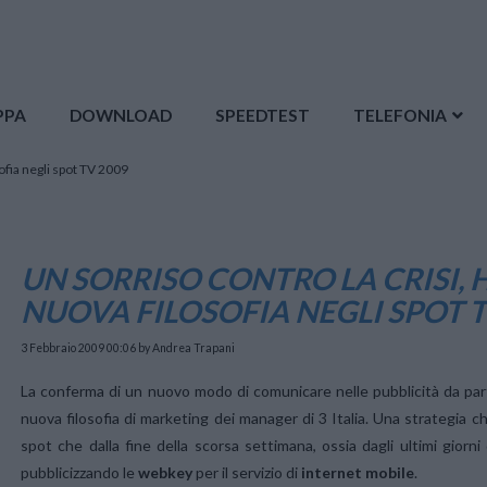
PPA
DOWNLOAD
SPEEDTEST
TELEFONIA
sofia negli spot TV 2009
UN SORRISO CONTRO LA CRISI, 
NUOVA FILOSOFIA NEGLI SPOT T
3 Febbraio 2009 00:06
by Andrea Trapani
La conferma di un nuovo modo di comunicare nelle pubblicità da pa
nuova filosofia di marketing dei manager di 3 Italia. Una strategia 
spot che dalla fine della scorsa settimana, ossia dagli ultimi giorni 
pubblicizzando le
webkey
per il servizio di
internet mobile
.