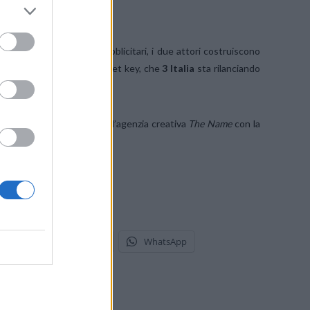
 proprio con gli spot pubblicitari, i due attori costruiscono
to alla mobilità: la internet key, che
3 Italia
sta rilanciando
inque diversi soggetti è dell’agenzia creativa
The Name
con la
stodon
Telegram
WhatsApp