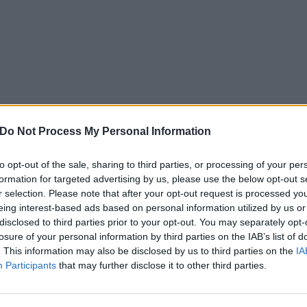
Do Not Process My Personal Information
to opt-out of the sale, sharing to third parties, or processing of your per
formation for targeted advertising by us, please use the below opt-out s
r selection. Please note that after your opt-out request is processed y
eing interest-based ads based on personal information utilized by us or
disclosed to third parties prior to your opt-out. You may separately opt-
Una risata seppellirà la crisi
. Questa nuova campagna ha ancora pro
losure of your personal information by third parties on the IAB’s list of
. This information may also be disclosed by us to third parties on the
IA
prima volta, da Beppe Quintale già alle prese, per conto di H3G, con
Participants
that may further disclose it to other third parties.