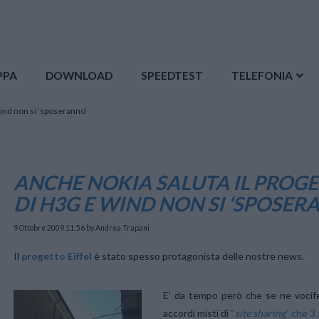
PPA
DOWNLOAD
SPEEDTEST
TELEFONIA
Wind non si ‘sposeranno’
ANCHE NOKIA SALUTA IL PROGET
DI H3G E WIND NON SI ‘SPOSER
9 Ottobre 2009 11:56
by Andrea Trapani
Il
progetto Eiffel
è stato spesso protagonista delle nostre news.
E’ da tempo però che se ne vocifer
accordi misti di
“
site sharing
” che 3