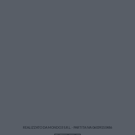
REALIZZATO DA MONDO3 S.R.L. - PARTITA IVA 06039210486