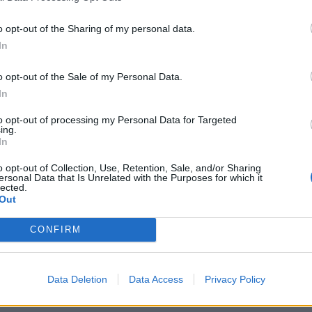
CONDIVIDI QUESTO ARTICOLO:
o opt-out of the Sharing of my personal data.
In
E-mail
LinkedIn
Facebook
X
Ma
o opt-out of the Sale of my Personal Data.
Stampa
Altro
In
to opt-out of processing my Personal Data for Targeted
ing.
In
o opt-out of Collection, Use, Retention, Sale, and/or Sharing
ersonal Data that Is Unrelated with the Purposes for which it
lected.
Out
CONFIRM
Data Deletion
Data Access
Privacy Policy