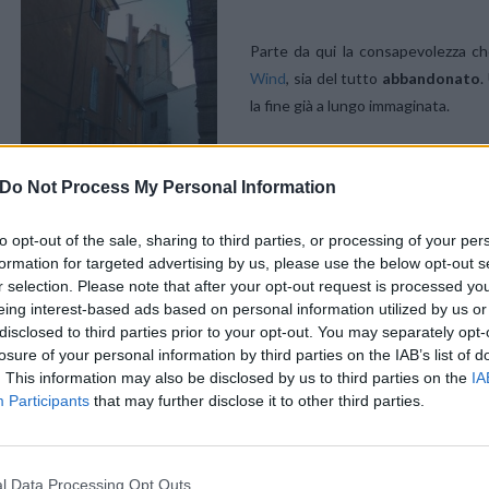
Parte da qui la consapevolezza c
Wind
, sia del tutto
abbandonato
.
la fine già a lungo immaginata.
La scelta di preferire i progetti di ‘
s
assieme i siti di accesso radiomob
Do Not Process My Personal Information
‘progetto Eiffel’, con cui il terz
terzo soggetto, le loro 18mila t
to opt-out of the sale, sharing to third parties, or processing of your per
sovrapposizioni.
formation for targeted advertising by us, please use the below opt-out s
“Il progetto Eiffel sembra tramontato
– ha spiegato Federico Rigon
r selection. Please note that after your opt-out request is processed y
quotidiano online –
Tuttavia, se in futuro ci saranno nuovi sviluppi, c
eing interest-based ads based on personal information utilized by us or
disclosed to third parties prior to your opt-out. You may separately opt-
losure of your personal information by third parties on the IAB’s list of
. This information may also be disclosed by us to third parties on the
IA
Participants
that may further disclose it to other third parties.
| via
Key4Biz – Tlc Nokia Siemens Network chiarisce “Nessuna intenzione
l Data Processing Opt Outs