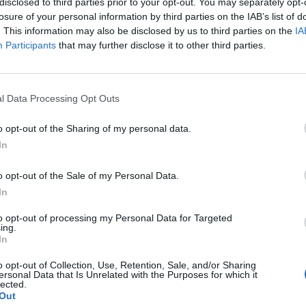
disclosed to third parties prior to your opt-out. You may separately opt-
losure of your personal information by third parties on the IAB’s list of
rilanciato nell’ultimo anno di crisi, tra H3G ed Espresso era già stato 
. This information may also be disclosed by us to third parties on the
IA
Participants
that may further disclose it to other third parties.
Guardate
questo servizio pubblicizzato nella primavera del 2003
:
MONDO3 SU TELEGRAM
|
MONDO3 SU INSTAGRAM
|
MONDO3 
l Data Processing Opt Outs
o opt-out of the Sharing of my personal data.
ROMA – Repubblica.it sbarca sui telefonini di terza generazione
In
Repubblica ha stipulato con l’operatore di telefonia mobile H3G
, l
notizie del quotidiano online diventano accessibili anche agli abbonati
o opt-out of the Sale of my Personal Data.
In
Repubblica.it ha realizzato per i clienti di Tre una versione del suo s
to opt-out of processing my Personal Data for Targeted
essere sempre informati sugli avvenimenti della giornata e sui principal
ing.
In
Per accedere al sito basta attivare il portale mobile con l’apposito ta
o opt-out of Collection, Use, Retention, Sale, and/or Sharing
selezionare il link Repubblica.it. Due le sezioni del sito raggiungibi
ersonal Data that Is Unrelated with the Purposes for which it
lected.
della redazione sui temi del giorno, e “Ultim’ora”, dove sono pubblic
Out