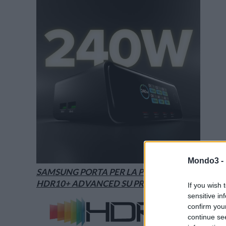
Mondo3 -
SAMSUNG PORTA PER LA PRIMA VOLTA
HDR10+ ADVANCED SU PRIME VIDEO
If you wish 
sensitive in
confirm you
continue se