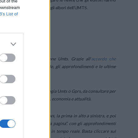
out of the
 downstream
pensato qualcosa di simile agli albori dell’UMTS.
B’s List of
SU FACEBOOK
 e inaugura la sua versione Umts. Grazie all
‘accordo che
’informazione in tempo reale, gli approfondimenti e le ultime
 di 3.
ito navigabile tramite tecnologia Umts o Gprs, da consultare per
i temi di cronaca, politica, economia e attualità.
sto, selezionarela voce News, la prima in alto a sinistra, e poi
li via cellulare Umts: “Prima pagina”, con gli approfondimenti
ati gli aggiornamenti flash in tempo reale. Basta cliccare sul