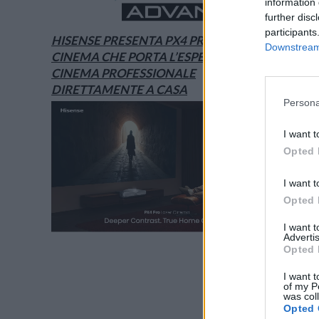
information 
further disc
participants
HISENSE PRESENTA PX4 PRO, IL LASER
Downstream 
CINEMA CHE PORTA L’ESPERIENZA DEL
CINEMA PROFESSIONALE
DIRETTAMENTE A CASA
Persona
I want t
Opted 
I want t
Opted 
I want 
Advertis
Opted 
I want t
of my P
was col
Opted 