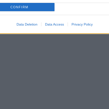
titolo della notizia, o del servizio, per leggere il testo integrale e
salienti della giornata.
CONFIRM
Data Deletion
Data Access
Privacy Policy