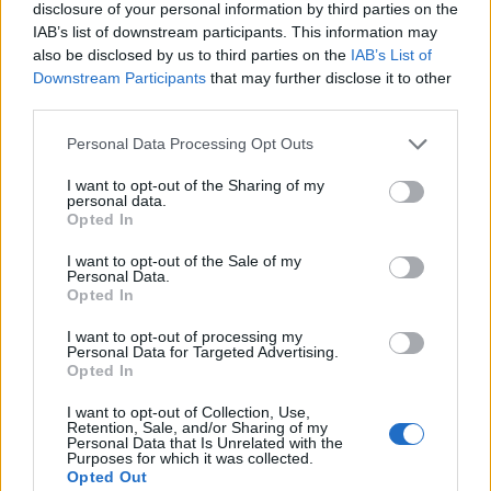
disclosure of your personal information by third parties on the
CONDIVIDI QUESTO ARTICOLO:
IAB’s list of downstream participants. This information may
also be disclosed by us to third parties on the
IAB’s List of
E-mail
LinkedIn
Facebook
Downstream Participants
that may further disclose it to other
third parties.
X
Mastodon
Telegram
Personal Data Processing Opt Outs
WhatsApp
Stampa
Altro
I want to opt-out of the Sharing of my
personal data.
Opted In
I want to opt-out of the Sale of my
Personal Data.
Opted In
LE MIGLIORI OFFERTE AMAZON
I want to opt-out of processing my
Personal Data for Targeted Advertising.
Opted In
I want to opt-out of Collection, Use,
Retention, Sale, and/or Sharing of my
Personal Data that Is Unrelated with the
Purposes for which it was collected.
Opted Out