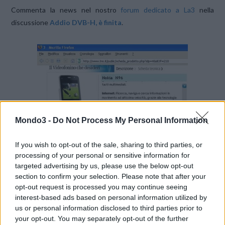
Commenta la news nel nostro
forum dedicato a La3
nella
discussione
Addio DVB-H, è finita
.
Mondo3 -
Do Not Process My Personal Information
If you wish to opt-out of the sale, sharing to third parties, or
processing of your personal or sensitive information for
targeted advertising by us, please use the below opt-out
section to confirm your selection. Please note that after your
opt-out request is processed you may continue seeing
interest-based ads based on personal information utilized by
us or personal information disclosed to third parties prior to
Immagine di copertina su licenza
Depositphotos
your opt-out. You may separately opt-out of the further