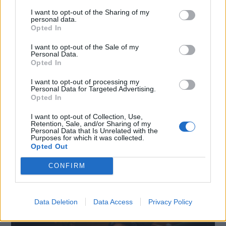
I want to opt-out of the Sharing of my
personal data.
Opted In
I want to opt-out of the Sale of my
Personal Data.
Opted In
I want to opt-out of processing my
Personal Data for Targeted Advertising.
Opted In
I want to opt-out of Collection, Use,
Retention, Sale, and/or Sharing of my
Personal Data that Is Unrelated with the
Purposes for which it was collected.
Opted Out
SMARTPHONE E NON SOLO: TECNOGAZZETTA
CONFIRM
XIAOMI PRESENTA I NUOVI REDMI 17 SERIES,
FOCUS SU AUTONOMIA E INTRATTENIMENTO
Data Deletion
Data Access
Privacy Policy