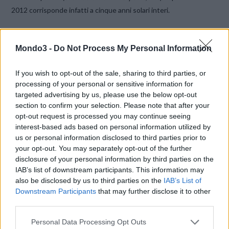
2012 corrisponde infatti a cinque anni solari interi.
Altrettanto dovranno essere come minimo gli anni a disposizione
Mondo3 -
Do Not Process My Personal Information
per consumare il credito per non andare contro alla
diffida
AgCom
.
If you wish to opt-out of the sale, sharing to third parties, or
processing of your personal or sensitive information for
CONDIVIDI QUESTO ARTICOLO:
targeted advertising by us, please use the below opt-out
section to confirm your selection. Please note that after your
E-mail
LinkedIn
Facebook
opt-out request is processed you may continue seeing
interest-based ads based on personal information utilized by
X
Mastodon
Telegram
us or personal information disclosed to third parties prior to
your opt-out. You may separately opt-out of the further
WhatsApp
Stampa
Altro
disclosure of your personal information by third parties on the
IAB’s list of downstream participants. This information may
also be disclosed by us to third parties on the
IAB’s List of
Downstream Participants
that may further disclose it to other
third parties.
LE MIGLIORI OFFERTE AMAZON
Personal Data Processing Opt Outs