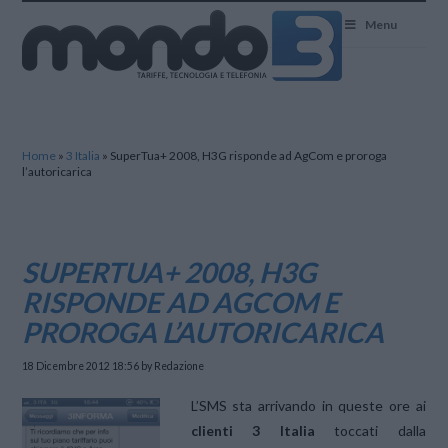
Mondo3
Menu
Home
»
3 Italia
»
SuperTua+ 2008, H3G risponde ad AgCom e proroga
l’autoricarica
SUPERTUA+ 2008, H3G
RISPONDE AD AGCOM E
PROROGA L’AUTORICARICA
18 Dicembre 2012 18:56
by Redazione
L’SMS sta arrivando in queste ore ai
clienti 3 Italia
toccati dalla