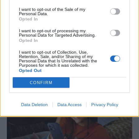
I want to opt-out of the Sale of my
Personal Data.
Opted In
I want to opt-out of processing my
Personal Data for Targeted Advertising.
Opted In
I want to opt-out of Collection, Use,
SMARTPHONE E NON SOLO: TECNOGAZZETTA
Retention, Sale, and/or Sharing of my
Personal Data that Is Unrelated with the
XIAOMI PRESENTA I NUOVI REDMI 17 SERIES,
Purposes for which it was collected.
Opted Out
FOCUS SU AUTONOMIA E INTRATTENIMENTO
CONFIRM
Data Deletion
Data Access
Privacy Policy