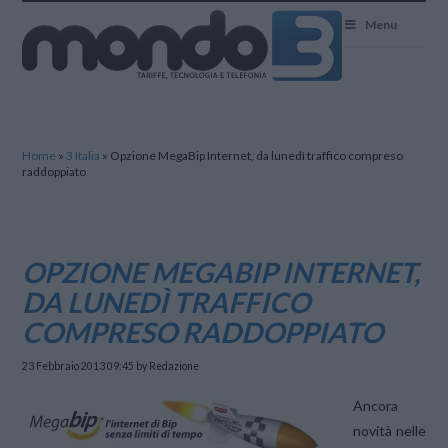
Mondo3
Menu
Home
»
3 Italia
»
Opzione MegaBip Internet, da lunedì traffico compreso
raddoppiato
OPZIONE MEGABIP INTERNET,
DA LUNEDÌ TRAFFICO
COMPRESO RADDOPPIATO
23 Febbraio 2013 09:45
by Redazione
Ancora
novità nelle