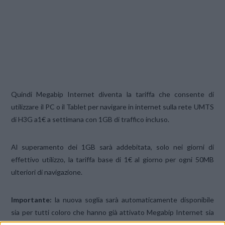
Quindi Megabip Internet diventa la tariffa che consente di
utilizzare il PC o il Tablet per navigare in internet sulla rete UMTS
di H3G a1€ a settimana con 1GB di traffico incluso.
Al superamento dei 1GB sarà addebitata, solo nei giorni di
effettivo utilizzo, la tariffa base di 1€ al giorno per ogni 50MB
ulteriori di navigazione.
Importante:
la nuova soglia sarà automaticamente disponibile
sia per tutti coloro che hanno già attivato Megabip Internet sia
per i nuovi clienti.