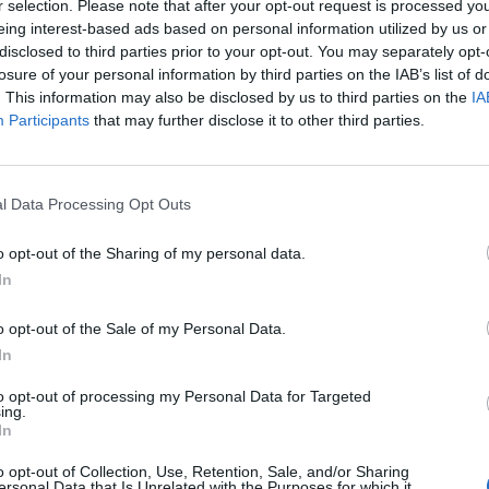
r selection. Please note that after your opt-out request is processed y
dispositivi di questa fascia di prezzo.
eing interest-based ads based on personal information utilized by us or
disclosed to third parties prior to your opt-out. You may separately opt-
Il Nokia Lumia 520 sarà disponibile in 5 colori, ad un prezzo di vendit
losure of your personal information by third parties on the IAB’s list of
distribuzione è prevista inizialmente ad Hong Kong e in Vietnam nel 
. This information may also be disclosed by us to third parties on the
IA
Participants
that may further disclose it to other third parties.
nel corso del secondo trimestre, a mercati come Europa, Asia (incluse
Nokia Lumia 520 è prevista anche negli Stati Uniti con T-Mobile.
l Data Processing Opt Outs
Nokia ha inoltre annunciato che dopo il lancio del Nokia Lumia 920T 
di China Mobile lo scorso anno, il maggior operatore mobile mondiale
o opt-out of the Sharing of my personal data.
il Nokia Lumia 720 e il Nokia Lumia 520 in Cina. Ulteriori dettag
In
disponibilità precisa saranno forniti a tempo debito.
o opt-out of the Sale of my Personal Data.
Sul blog ufficiale Nokia, Nokia Conversations, sono reperibili ul
In
informazioni riguardo il Nokia Lumia 720 e il Nokia Lumia 520.
to opt-out of processing my Personal Data for Targeted
ing.
In
Nokia 301 aggiunge esperienze aspirazionali Lumia ai dispositivi mobil
o opt-out of Collection, Use, Retention, Sale, and/or Sharing
ersonal Data that Is Unrelated with the Purposes for which it