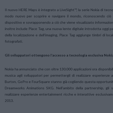
Il nuovo HERE Maps è integrato a LiveSight™, la serie Nokia di tecnol
modo nuovo per scoprire e navigare il mondo, riconoscendo ciò 
dispositivo e sovrapponendo a ciò che viene visualizzato informazioni 
inoltre include Place Tag, una nuova lente digitale introdotta oggi 
della localizzazione e dell’imaging, Place Tag aggiunge timbri di loca
fotografati.
Gli sviluppatori ottengono l’accesso a tecnologia esclusiva Noki
Nokia ha annunciato che con oltre 130.000 applicazioni ora disponibil
musica agli sviluppatori per permettergli di realizzare esperienze 
Burton, GoPro e FourSquare stanno già cogliendo questa opportunit
Dreamworks Animations SKG. Nell’ambito della partnership, gli s
realizzare esperienze entertainment ricche e interattive esclusivam
2013.