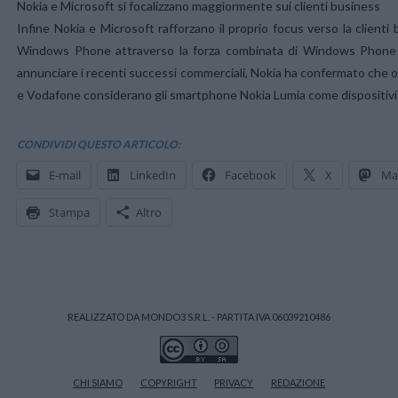
Nokia e Microsoft si focalizzano maggiormente sui clienti business
Infine Nokia e Microsoft rafforzano il proprio focus verso la clienti
Windows Phone attraverso la forza combinata di Windows Phone 
annunciare i recenti successi commerciali, Nokia ha confermato che 
e Vodafone considerano gli smartphone Nokia Lumia come dispositivi vi
CONDIVIDI QUESTO ARTICOLO:
E-mail
LinkedIn
Facebook
X
Ma
Stampa
Altro
REALIZZATO DA MONDO3 S.R.L. - PARTITA IVA 06039210486
CHI SIAMO
COPYRIGHT
PRIVACY
REDAZIONE