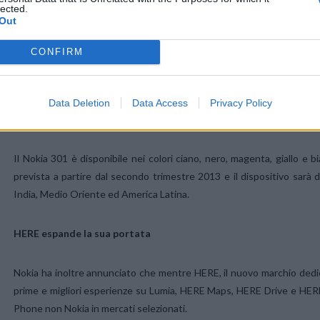
Nokia ha anche presentato il Nokia 301, per un accesso internet e
lected.
Out
ispirate agli smartphone Nokia Lumia.
CONFIRM
Il colorato Nokia 301 offre un design elegante e una gamma di colo
Nokia Xpress Browser precaricato per un’efficienza dati superiore fino
offrono lo streaming video e propone anche nuove caratteristiche d
Data Deletion
Data Access
Privacy Policy
digitali presenti sugli smartphone Nokia Lumia.
Il Nokia 301 è disponibile nei colori ciano, nero, magenta, giallo e 
prevista a partire dal secondo trimestre 2013 e il dispositivo sarà di
India, Medio Oriente ed America Latina.
HERE espande la sua portata
Nokia ha inoltre annunciato che mentre HERE, il nuovo marchio dedicat
prime e migliori esperienze su Lumia, HERE Maps, HERE Drive e HERE
Phone non Nokia in mercati selezionati.