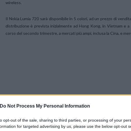
wireless.
Il Nokia Lumia 720 sarà disponibile in 5 colori, ad un prezzo di vendit
distribuzione è prevista inizialmente ad Hong Kong, in Vietnam e a 
corso del secondo trimestre, a mercati più ampi, inclusa la Cina, e merc
Il Nokia Lumia 520 è lo smartphone Windows Phone 8 di Nokia più c
Do Not Process My Personal Information
dispositivi d’alta gamma, come ad esempio le stesse lenti fotografi
Music per ascoltare gratuitamente la musica come dotazione di base, in
to opt-out of the sale, sharing to third parties, or processing of your per
touch screen sensibile permette esperienze di contenuti più reattiv
formation for targeted advertising by us, please use the below opt-out s