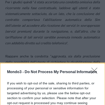
Per i giudici quindi “
è stata accertata una condotta omissiva della
ricorrente nella fase contrattuale, laddove agli utenti è stato
sistematicamente sottaciuto, da un lato, che la conclusione del
contratto comportava l’abilitazione automatica della Sim
dell’utente ad accedere alla ricezione dei servizi in sovrapprezzo
(servizi premium) durante la navigazione, e, dall’altro, che la
tariffazione di tali servizi sarebbe avvenuta inmodo automatico
con addebito diretto sul credito telefonico
”.
Riappare anche la condotta “a
ggravata, sia dalla preclusione
della possibilità dell’utente di richiedere la disabilitazione della
ricezione di tali servizi premium
(ora è
possibile bloccare i servizi
Mondo3 -
Do Not Process My Personal Information
premium via 133
, ndr)
, sia, e prima ancora, dalla omessa
informazione dei consumatori, mediante specifica avvertenza al
If you wish to opt-out of the sale, sharing to third parties, or
momento della sottoscrizione del contratto, circa la predetta
processing of your personal or sensitive information for
impossibilità
”.
targeted advertising by us, please use the below opt-out
section to confirm your selection. Please note that after your
opt-out request is processed you may continue seeing