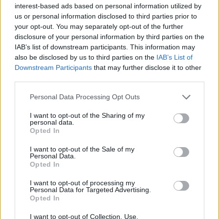
interest-based ads based on personal information utilized by
us or personal information disclosed to third parties prior to
your opt-out. You may separately opt-out of the further
disclosure of your personal information by third parties on the
IAB’s list of downstream participants. This information may
Vedi anche
Come bloccare servizi e pagine a sovrapprezzo
also be disclosed by us to third parties on the
IAB’s List of
con 3 Italia
Downstream Participants
that may further disclose it to other
third parties.
CONDIVIDI QUESTO ARTICOLO:
Personal Data Processing Opt Outs
E-mail
LinkedIn
Facebook
I want to opt-out of the Sharing of my
personal data.
X
Mastodon
Telegram
Opted In
WhatsApp
Stampa
Altro
I want to opt-out of the Sale of my
Personal Data.
Opted In
I want to opt-out of processing my
Personal Data for Targeted Advertising.
Opted In
LE MIGLIORI OFFERTE AMAZON
I want to opt-out of Collection, Use,