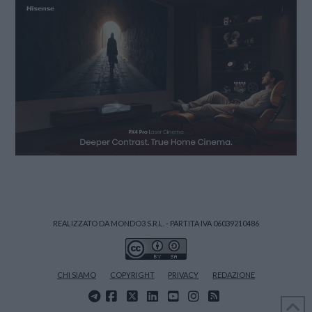
REALIZZATO DA MONDO3 S.R.L. - PARTITA IVA 06039210486
CHI SIAMO
COPYRIGHT
PRIVACY
REDAZIONE
FACEBOOK
X
LINKEDIN
YOUTUBE
INSTAGRAM
RSS