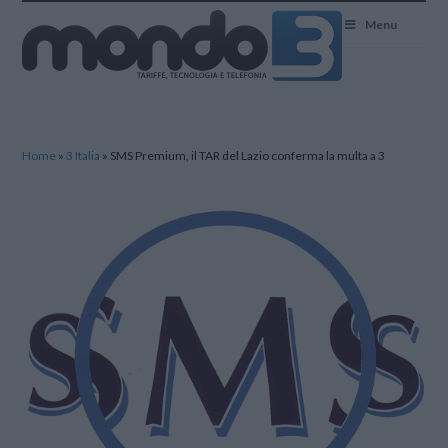
Mondo3
Menu
Home
»
3 Italia
»
SMS Premium, il TAR del Lazio conferma la multa a 3