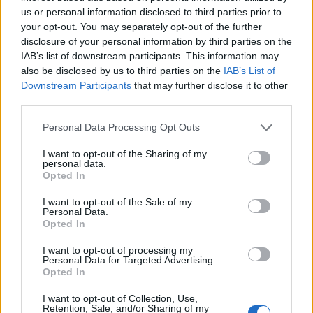
dalla Società in merito alla presunta sussistenza di contratti
us or personal information disclosed to third parties prior to
your opt-out. You may separately opt-out of the further
separati aventi ad oggetto i servizi rimodulati, si ritiene che la
disclosure of your personal information by third parties on the
questione sia irrilevante ai fini dell’applicabilità della disciplina in
IAB’s list of downstream participants. This information may
parola, posto che l’utente, anche in tal caso, deve ricevere le
also be disclosed by us to third parties on the
IAB’s List of
medesime garanzie, ossia un preavviso non inferiore a 30 giorni e
Downstream Participants
that may further disclose it to other
la facoltà di recedere senza costi.
third parties.
Personal Data Processing Opt Outs
In altri termini, il diritto di recesso è esercitabile anche soltanto
I want to opt-out of the Sharing of my
con riferimento ai servizi e/o opzioni aggiuntivi interessati dalla
personal data.
modifica Autorità per le Garanzie nelle Comunicazioni
Opted In
627/15/CONS 9 unilaterale, senza che ne consegua
I want to opt-out of the Sale of my
necessariamente il recesso dall’intero contratto, ma a condizione
Personal Data.
Opted In
che l’operatore comunichi, in maniera chiara, completa e
tempestiva, gli esatti termini della variazione contrattuale al fine
I want to opt-out of processing my
di consentire una scelta consapevole da parte degli utenti. Sulla
Personal Data for Targeted Advertising.
Opted In
scorta di tali considerazioni, non possono trovare accoglimento
le difese svolte dalla Società in merito alla omissione, sia nell’SMS
I want to opt-out of Collection, Use,
Retention, Sale, and/or Sharing of my
che sulla
orphan page
del sito aziendale, delle informazioni