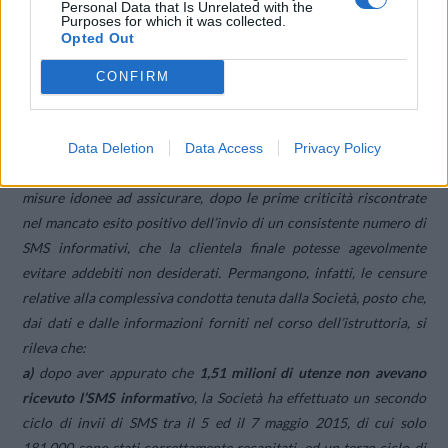
Personal Data that Is Unrelated with the
Purposes for which it was collected.
attinenti al diritto di recesso ed ai connessi termini e modalità per
Opted Out
esercitarlo, non essendo sufficienti le indicazioni circa le
procedure di disattivazione fornite, tramite IVR e successivo
CONFIRM
SMS, solo ai clienti che ne hanno fatto richiesta. Più in generale,
va confermata la scarsa trasparenza delle informazioni fornite
alla clientela in occasione della campagna di rimodulazione in
Data Deletion
Data Access
Privacy Policy
esame, in considerazione del fatto che la Società non ha adottato
misure idonee ad assicurare, dopo le prime criticità riscontrate
nel mancato esito positivo dell’invio di un consistente numero di
SMS informativi, che la clientela finale potesse agevolmente
evitare addebiti non desiderati. Permangono, infatti, le censure
relative alla complessiva condotta tenuta dalla Società, posto che,
dai dati e dalle informazioni forniti nel corso dell’istruttoria, si
rileva che:
a)
dopo aver appurato che
1,51 milioni di utenze non avevano
ricevuto l’SMS informativ
o, la Società ha effettuato un secondo
ciclo di invii di SMS tra il 5 ed il 7 maggio 2015, di cui solo
181.000 sono stati correttamente recapitati, ed un terzo ciclo di