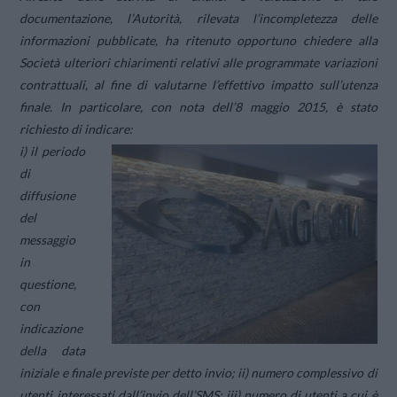
documentazione, l’Autorità, rilevata l’incompletezza delle
informazioni pubblicate, ha ritenuto opportuno chiedere alla
Società ulteriori chiarimenti relativi alle programmate variazioni
contrattuali, al fine di valutarne l’effettivo impatto sull’utenza
finale. In particolare, con nota dell’8 maggio 2015, è stato
richiesto di indicare:
i) il periodo
di
diffusione
del
messaggio
in
questione,
con
indicazione
della data
iniziale e finale previste per detto invio; ii) numero complessivo di
utenti interessati dall’invio dell’SMS; iii) numero di utenti a cui è