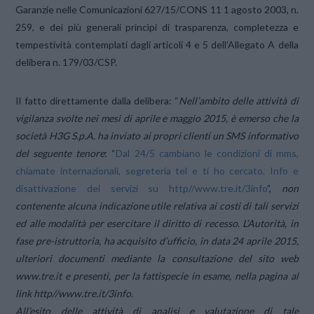
Garanzie nelle Comunicazioni 627/15/CONS 11 1 agosto 2003, n.
259, e dei più generali princìpi di trasparenza, completezza e
tempestività contemplati dagli articoli 4 e 5 dell’Allegato A della
delibera n. 179/03/CSP.
Il fatto direttamente dalla delibera: “
Nell’ambito delle attività di
vigilanza svolte nei mesi di aprile e maggio 2015, è emerso che la
società H3G S.p.A. ha inviato ai propri clienti un SMS informativo
del seguente tenore
: “
Dal 24/5 cambiano le condizioni di mms,
chiamate internazionali, segreteria tel e ti ho cercato. Info e
disattivazione dei servizi su http//www.tre.it/3info
”,
non
contenente alcuna indicazione utile relativa ai costi di tali servizi
ed alle modalità per esercitare il diritto di recesso. L’Autorità, in
fase pre-istruttoria, ha acquisito d’ufficio, in data 24 aprile 2015,
ulteriori documenti mediante la consultazione del sito web
www.tre.it e presenti, per la fattispecie in esame, nella pagina al
link http//www.tre.it/3info.
All’esito delle attività di analisi e valutazione di tale