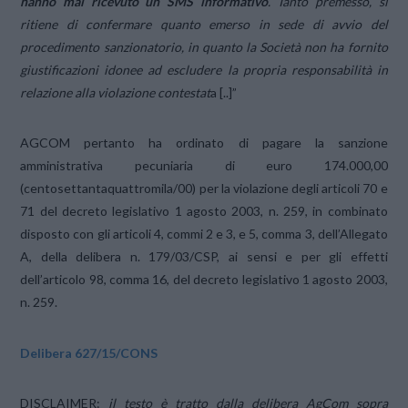
hanno mai ricevuto un SMS informativo
. Tanto premesso, si
ritiene di confermare quanto emerso in sede di avvio del
procedimento sanzionatorio, in quanto la Società non ha fornito
giustificazioni idonee ad escludere la propria responsabilità in
relazione alla violazione contestat
a [..]”
AGCOM pertanto ha ordinato di pagare la sanzione
amministrativa pecuniaria di euro 174.000,00
(centosettantaquattromila/00) per la violazione degli articoli 70 e
71 del decreto legislativo 1 agosto 2003, n. 259, in combinato
disposto con gli articoli 4, commi 2 e 3, e 5, comma 3, dell’Allegato
A, della delibera n. 179/03/CSP, ai sensi e per gli effetti
dell’articolo 98, comma 16, del decreto legislativo 1 agosto 2003,
n. 259.
Delibera 627/15/CONS
DISCLAIMER:
il testo è tratto dalla delibera AgCom sopra