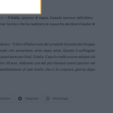
nza dall’Olanda
“.
.it
–
3 Italia
, sponsor di tappa,
Casa.it
sponsor dell’ultimo
tner tecnico che ha realizzato le casacche dei diversi leader di
arato: “
Il Giro d’Italia è uno dei prodotti di punta del Gruppo
zionale che aumentano anno dopo anno. Questo è suffragato
uest’anno per Enel, 3 italia, Casa.it e nelle scorse edizioni da
e 10 anni. Abbiamo uno dei più rilevanti eventi sportivi nel
nifestazione di tale livello che ci fa crescere, giorno dopo
stodon
Telegram
WhatsApp