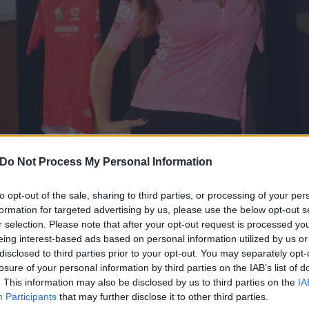
Do Not Process My Personal Information
to opt-out of the sale, sharing to third parties, or processing of your per
formation for targeted advertising by us, please use the below opt-out s
r selection. Please note that after your opt-out request is processed y
eing interest-based ads based on personal information utilized by us or
3 ITALIA SPONSOR DI TAPPA DEL
disclosed to third parties prior to your opt-out. You may separately opt-
losure of your personal information by third parties on the IAB’s list of
30 Gennaio 2016 09:40
by Andrea Trapani
. This information may also be disclosed by us to third parties on the
IA
Participants
that may further disclose it to other third parties.
La notizia è arrivata a margine della presentazione delle prossime ma