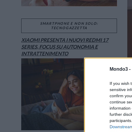
SMARTPHONE E NON SOLO:
TECNOGAZZETTA
XIAOMI PRESENTA I NUOVI REDMI 17
SERIES, FOCUS SU AUTONOMIA E
INTRATTENIMENTO
Mondo3 -
If you wish 
sensitive in
confirm you
continue se
information 
further disc
participants
Downstream 