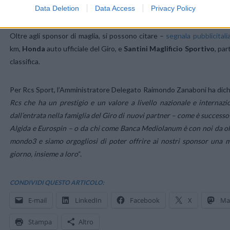
caratterizzate da un tulipano, sempre sul fianco, in omaggio alla parte
Data Deletion
Data Access
Privacy Policy
Oltre agli sponsor di maglia, si possono citare –
segnala pubblicitalia
km,
Honda
auto ufficiale del Giro, e
Santini
Maglificio
Sportivo
, par
classifica.
Per Rcs Sport, l’Amministratore Delegato Raimondo Zanaboni ha dichi
Rcs che ha un prestigio e un valore a livello nazionale e interna
dall’entrata nella famiglia del Giro di nuovi partner – come è successo q
Algida e Eurospin – o da chi come Banca Mediolanum è con noi da oltr
mondo3 e siamo orgogliosi di poter offrire ai nostri sponsor una ma
giorno, insieme a loro
“.
CONDIVIDI QUESTO ARTICOLO:
E-mail
LinkedIn
Facebook
X
Ma
Stampa
Altro