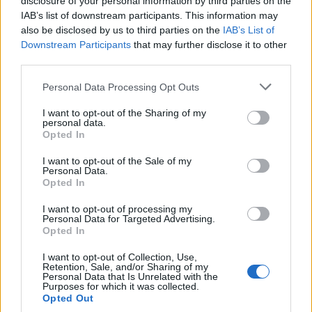
disclosure of your personal information by third parties on the
CONDIVIDI QUESTO ARTICOLO:
IAB’s list of downstream participants. This information may
E-mail
LinkedIn
Facebook
also be disclosed by us to third parties on the
IAB’s List of
Downstream Participants
that may further disclose it to other
X
Mastodon
Telegram
third parties.
Personal Data Processing Opt Outs
WhatsApp
Stampa
Altro
I want to opt-out of the Sharing of my
personal data.
Opted In
I want to opt-out of the Sale of my
Personal Data.
LE MIGLIORI OFFERTE AMAZON
Opted In
I want to opt-out of processing my
Personal Data for Targeted Advertising.
Opted In
I want to opt-out of Collection, Use,
Retention, Sale, and/or Sharing of my
Personal Data that Is Unrelated with the
Purposes for which it was collected.
Opted Out