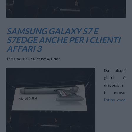
SAMSUNG GALAXY S7 E
S7EDGE ANCHE PER I CLIENTI
AFFARI 3
17 Marzo 2016 09:13
by Tommy Denet
Da alcuni
giorni è
disponibile
il nuovo
listino voce