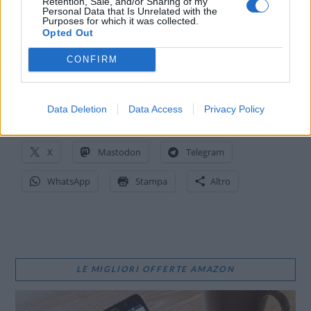
Retention, Sale, and/or Sharing of my
Personal Data that Is Unrelated with the
Purposes for which it was collected.
Opted Out
CONFIRM
CONDIVIDI QUESTO ARTICOLO:
Data Deletion
Data Access
Privacy Policy
E-mail
LinkedIn
Facebook
X
Mastodon
Telegram
WhatsApp
Stampa
Altro
LE MIGLIORI OFFERTE AMAZON