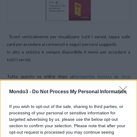
Scorri verticalmente per visualizzare tutti i servizi, tappa sulle
card per accedere ai contenuti e segui i percorsi suggeriti.
In alto a sinistra è sempre disponibile il menù per accedere a
tutti i servizi.
Tutto questo va online dopo un’
anteprima testata da circa
10.000 clienti H3G
. Come dichiarato dalla stessa 3 Italia, “
Area
Mondo3 -
Do Not Process My Personal Information
Clienti 3
si distingue da tutte le altre App presenti sul mercato
per la nuova usabilità che, oltre al classico menù, offre diversi
If you wish to opt-out of the sale, sharing to third parties, or
percorsi di navigazione per raggiungere dalla Home Page tutti i
processing of your personal or sensitive information for
contenuti disponibili. In questo modo diventa più semplice per il
targeted advertising by us, please use the below opt-out
cliente non solo controllare i propri consumi, ma anche essere
section to confirm your selection. Please note that after your
informato tempestivamente sulle offerte più convenienti per il
opt-out request is processed you may continue seeing