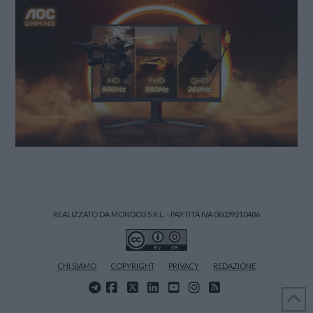
REALIZZATO DA MONDO3 S.R.L. - PARTITA IVA 06039210486
CHI SIAMO
COPYRIGHT
PRIVACY
REDAZIONE
FACEBOOK
X
LINKEDIN
YOUTUBE
INSTAGRAM
RSS