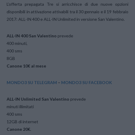
L’offerta prepagata Tre si arricchisce di due nuove opzioni
disponibili in attivazione attivabili tra il 30 gennaio e il 19 febbraio
2017: ALL-IN 400 e ALL-IN Unlimited in versione San Valentino.
ALL-IN 400 San Valentino
prevede
400 minuti,
400 sms
8GB
Canone
10€ al mese
MONDO3 SU TELEGRAM
–
MONDO3 SU FACEBOOK
ALL-IN Unlimited San Valentino
prevede
minuti illimitati
400 sms
12GB di internet
Canone 20€.