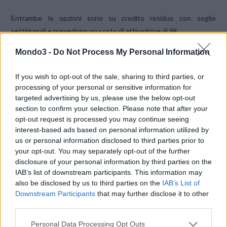
Entrambe le opzioni sono su credito residuo con soglie
settimanali e prevedono un costo di attivazione di 9€.
Mondo3 -
Do Not Process My Personal Information
Intanto
in casa Wind l’offerta All Inclusive 1000 con 3GB è
attivabile (quasi) per tutti fino al 31 gennaio
.
If you wish to opt-out of the sale, sharing to third parties, or
processing of your personal or sensitive information for
targeted advertising by us, please use the below opt-out
CONDIVIDI QUESTO ARTICOLO:
section to confirm your selection. Please note that after your
E-mail
LinkedIn
Facebook
opt-out request is processed you may continue seeing
interest-based ads based on personal information utilized by
X
Mastodon
Telegram
us or personal information disclosed to third parties prior to
your opt-out. You may separately opt-out of the further
WhatsApp
Stampa
Altro
disclosure of your personal information by third parties on the
IAB’s list of downstream participants. This information may
also be disclosed by us to third parties on the
IAB’s List of
Downstream Participants
that may further disclose it to other
third parties.
Personal Data Processing Opt Outs
LE MIGLIORI OFFERTE AMAZON