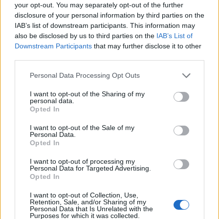
senza alcun valore informativo e commerciale.
your opt-out. You may separately opt-out of the further
disclosure of your personal information by third parties on the
IAB’s list of downstream participants. This information may
CONDIVIDI QUESTO ARTICOLO:
also be disclosed by us to third parties on the
IAB’s List of
Downstream Participants
that may further disclose it to other
E-mail
LinkedIn
Facebook
third parties.
X
Mastodon
Telegram
Personal Data Processing Opt Outs
WhatsApp
Stampa
Altro
I want to opt-out of the Sharing of my
personal data.
Opted In
I want to opt-out of the Sale of my
Personal Data.
Opted In
LE MIGLIORI OFFERTE AMAZON
I want to opt-out of processing my
Personal Data for Targeted Advertising.
Opted In
I want to opt-out of Collection, Use,
Retention, Sale, and/or Sharing of my
Personal Data that Is Unrelated with the
Purposes for which it was collected.