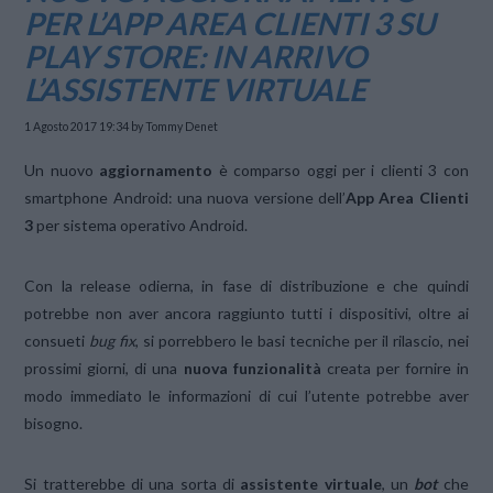
PER L’APP AREA CLIENTI 3 SU
PLAY STORE: IN ARRIVO
L’ASSISTENTE VIRTUALE
1 Agosto 2017 19:34
by Tommy Denet
Un nuovo
aggiornamento
è comparso oggi per i clienti 3 con
smartphone Android: una nuova versione dell’
App Area Clienti
3
per sistema operativo Android.
Con la release odierna, in fase di distribuzione e che quindi
potrebbe non aver ancora raggiunto tutti i dispositivi, oltre ai
consueti
bug fix
, si porrebbero le basi tecniche per il rilascio, nei
prossimi giorni, di una
nuova funzionalità
creata per fornire in
modo immediato le informazioni di cui l’utente potrebbe aver
bisogno.
Si tratterebbe di una sorta di
assistente virtuale
, un
bot
che