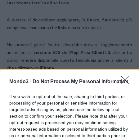
l’
assistenza
tecnica e il self care.
A queste si dovrebbero aggiungere, in futuro, funzionalità più
complesse, man mano che il sistema verrà rodato.
Nei prossimi giorni, inoltre, dovrebbe arrivare l’aggiornamento
anche per la
versione iOS dell’App Area Clienti 3
, che potrà
quindi rendere disponibile questa tecnologia anche ai clienti 3
che utilizzano un
iPhone
.
Mondo3 -
Do Not Process My Personal Information
Che ne pensate di questa innovazione? Vi tornerà utile per avere
soluzioni immediate ai problemi più comuni? Avete già ricevuto
If you wish to opt-out of the sale, sharing to third parties, or
l’aggiornamento e avete provato l’assistente virtuale 3? Diteci la
processing of your personal or sensitive information for
vostra nel
Forum di Mondo3
!
targeted advertising by us, please use the below opt-out
section to confirm your selection. Please note that after your
opt-out request is processed you may continue seeing
Ricordiamo, come sempre, che senza ufficializzazioni da parte di
interest-based ads based on personal information utilized by
WindTre SpA, quelle riportate sono da ritenersi
indiscrezioni
us or personal information disclosed to third parties prior to