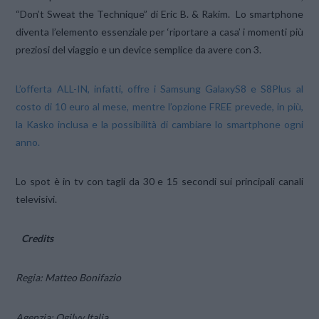
“Don’t Sweat the Technique” di Eric B. & Rakim. Lo smartphone
diventa l’elemento essenziale per ‘riportare a casa’ i momenti più
preziosi del viaggio e un device semplice da avere con 3.
L’offerta ALL-IN, infatti, offre i Samsung GalaxyS8 e S8Plus al
costo di 10 euro al mese, mentre l’opzione FREE prevede, in più,
la Kasko inclusa e la possibilità di cambiare lo smartphone ogni
anno.
Lo spot è in tv con tagli da 30 e 15 secondi sui principali canali
televisivi.
Credits
Regia: Matteo Bonifazio
Agenzia: Ogilvy Italia