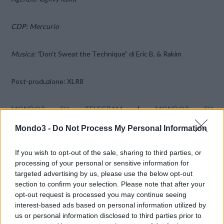
CDP: Mercurio
Musica: “
Don’t Sweat the Technique” di Eric B. & Rakim
Post-produzione: XLR8
MONDO3 SU TELEGRAM
|
MONDO3 SU
FACEBOOK
|
MONDO3 SU TWITTER
Mondo3 -
Do Not Process My Personal Information
https://www.youtube.com/watch?v=wQgzBxoK_w8
If you wish to opt-out of the sale, sharing to third parties, or
processing of your personal or sensitive information for
targeted advertising by us, please use the below opt-out
CONDIVIDI QUESTO ARTICOLO:
section to confirm your selection. Please note that after your
E-mail
LinkedIn
Facebook
opt-out request is processed you may continue seeing
interest-based ads based on personal information utilized by
X
Mastodon
Telegram
us or personal information disclosed to third parties prior to