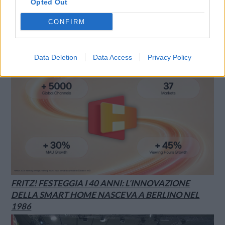
Opted Out
SMARTPHONE E NON SOLO: TECNOGAZZETTA
CONFIRM
LG CHANNELS SUPERA I 5.000 CANALI A LIVELLO
GLOBALE E ARRIVA A 37 PAESI CON IL LANCIO IN
POLONIA
Data Deletion
Data Access
Privacy Policy
FRITZ! FESTEGGIA I 40 ANNI: L’INNOVAZIONE
DELLA SMART HOME NASCEVA A BERLINO NEL
1986