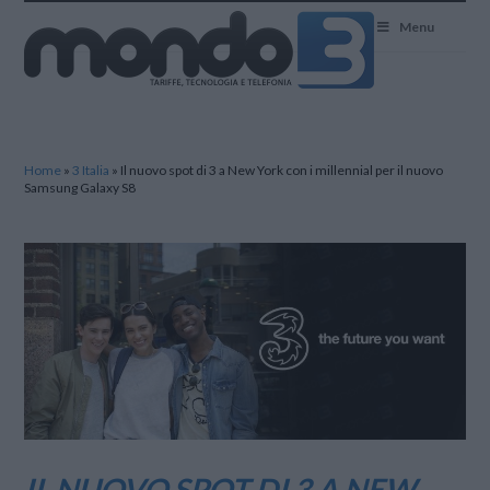
Mondo3
Menu
Home
»
3 Italia
»
Il nuovo spot di 3 a New York con i millennial per il nuovo
Samsung Galaxy S8
IL NUOVO SPOT DI 3 A NEW