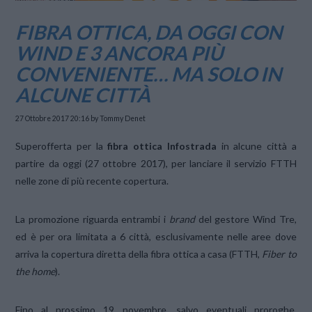
FIBRA OTTICA, DA OGGI CON
WIND E 3 ANCORA PIÙ
CONVENIENTE… MA SOLO IN
ALCUNE CITTÀ
27 Ottobre 2017 20:16
by Tommy Denet
Superofferta per la
fibra ottica Infostrada
in alcune città a
partire da oggi (27 ottobre 2017), per lanciare il servizio FTTH
nelle zone di più recente copertura.
La promozione riguarda entrambi i
brand
del gestore Wind Tre,
ed è per ora limitata a 6 città, esclusivamente nelle aree dove
arriva la copertura diretta della fibra ottica a casa (FTTH,
Fiber to
the home
).
Fino al prossimo 19 novembre, salvo eventuali proroghe,