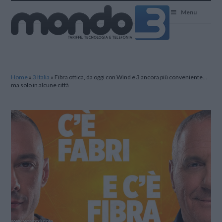
Mondo3
Menu
Home
»
3 Italia
»
Fibra ottica, da oggi con Wind e 3 ancora più conveniente…
ma solo in alcune città