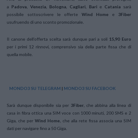
a
Padova
,
Venezia
,
Bologna
,
Cagliari
,
Bari
e
Catania
sarà
possibile sottoscrivere le offerte
Wind Home
e
3Fiber
usufruendo di uno sconto promozionale.
Il canone dell’offerta scelta sarà dunque pari a soli
15,90 Euro
per i primi 12 rinnovi, comprensivo sia della parte fissa che di
quella mobile.
MONDO3 SU TELEGRAM
|
MONDO3 SU FACEBOOK
Sarà dunque disponibile sia per
3Fiber
, che abbina alla linea di
casa in fibra ottica una SIM voce con 1000 minuti, 200 SMS e 2
Giga, che per
Wind Home
, che alla rete fissa associa una SIM
dati per navigare fino a 50 Giga.