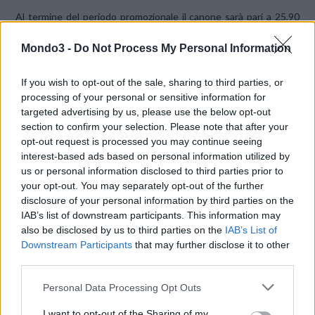
Al termine del periodo promozionale il canone sarà pari a 25,90
Euro a rinnovo. L’offerta non è compatibile con quella a prezzo
Mondo3 -
Do Not Process My Personal Information
bloccato per già clienti Wind o 3 Italia.
If you wish to opt-out of the sale, sharing to third parties, or
CONDIVIDI QUESTO ARTICOLO:
processing of your personal or sensitive information for
targeted advertising by us, please use the below opt-out
E-mail
LinkedIn
Facebook
section to confirm your selection. Please note that after your
opt-out request is processed you may continue seeing
X
Mastodon
Telegram
interest-based ads based on personal information utilized by
us or personal information disclosed to third parties prior to
WhatsApp
Stampa
Altro
your opt-out. You may separately opt-out of the further
disclosure of your personal information by third parties on the
IAB’s list of downstream participants. This information may
also be disclosed by us to third parties on the
IAB’s List of
Downstream Participants
that may further disclose it to other
third parties.
LE MIGLIORI OFFERTE AMAZON
Personal Data Processing Opt Outs
I want to opt-out of the Sharing of my