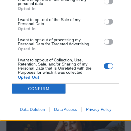
personal data.
Opted In
I want to opt-out of the Sale of my
Personal Data.
Opted In
I want to opt-out of processing my
Personal Data for Targeted Advertising.
Opted In
I want to opt-out of Collection, Use,
Retention, Sale, and/or Sharing of my
Personal Data that Is Unrelated with the
SMARTPHONE E NON SOLO: TECNOGAZZETTA
Purposes for which it was collected.
Opted Out
XIAOMI PRESENTA I NUOVI REDMI 17 SERIES,
FOCUS SU AUTONOMIA E INTRATTENIMENTO
CONFIRM
Data Deletion
Data Access
Privacy Policy