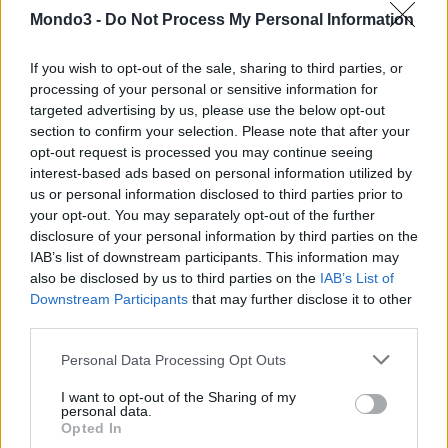
offre un vantaggio esclusivo sia al cliente che presenta l’amico,
Mondo3 -
Do Not Process My Personal Information
sia all’amico che sceglie di passare a 3. Il già cliente avrà 15 Giga
aggiuntivi sulla propria offerta e l’amico avrà la possibilità di
If you wish to opt-out of the sale, sharing to third parties, or
processing of your personal or sensitive information for
attivare la ‘ALL-IN Prime Per Te’, con 1000 minuti, 1000 SMS, 10
targeted advertising by us, please use the below opt-out
Giga e Netflix incluso per 3 mesi a 7 euro invece di 10, oppure la
section to confirm your selection. Please note that after your
ALL-IN Master Per Te con minuti illimitati, 1000 SMS, 30 Giga e
opt-out request is processed you may continue seeing
Netflix incluso per 3 mesi a 10 euro invece di 15. Anche l’amico
interest-based ads based on personal information utilized by
invitato potrà a sua volta presentare un’altra persona a 3,
us or personal information disclosed to third parties prior to
your opt-out. You may separately opt-out of the further
ricevendo 15 Giga aggiuntivi.
disclosure of your personal information by third parties on the
IAB’s list of downstream participants. This information may
(CS)
also be disclosed by us to third parties on the
IAB’s List of
Downstream Participants
that may further disclose it to other
third parties.
CONDIVIDI QUESTO ARTICOLO:
Personal Data Processing Opt Outs
E-mail
LinkedIn
Facebook
I want to opt-out of the Sharing of my
X
Mastodon
Telegram
personal data.
Opted In
WhatsApp
Stampa
Altro