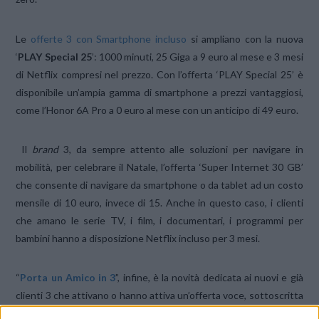
Le
offerte 3 con Smartphone incluso
si ampliano con la nuova
‘
PLAY Special 25
’: 1000 minuti, 25 Giga a 9 euro al mese e 3 mesi
di Netflix compresi nel prezzo. Con l’offerta ‘PLAY Special 25’ è
disponibile un’ampia gamma di smartphone a prezzi vantaggiosi,
come l’Honor 6A Pro a 0 euro al mese con un anticipo di 49 euro.
Il
brand
3, da sempre attento alle soluzioni per navigare in
mobilità, per celebrare il Natale, l’offerta ‘Super Internet 30 GB’
che consente di navigare da smartphone o da tablet ad un costo
mensile di 10 euro, invece di 15. Anche in questo caso, i clienti
che amano le serie TV, i film, i documentari, i programmi per
bambini hanno a disposizione Netflix incluso per 3 mesi.
“
Porta un Amico in 3
”, infine, è la novità dedicata ai nuovi e già
clienti 3 che attivano o hanno attiva un’offerta voce, sottoscritta
con addebito su carta di credito o conto corrente. La promozione