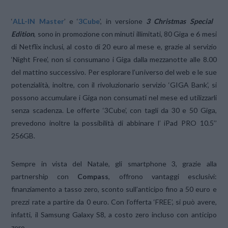
‘
ALL-IN Master
’ e ‘
3Cube
’, in versione
3 Christmas Special
Edition
, sono in promozione con minuti illimitati, 80 Giga e 6 mesi
di Netflix inclusi, al costo di 20 euro al mese e, grazie al servizio
‘Night Free’, non si consumano i Giga dalla mezzanotte alle 8.00
del mattino successivo. Per esplorare l’universo del web e le sue
potenzialità, inoltre, con il rivoluzionario servizio ‘GIGA Bank’, si
possono accumulare i Giga non consumati nel mese ed utilizzarli
senza scadenza. Le offerte ‘3Cube’, con tagli da 30 e 50 Giga,
prevedono inoltre la possibilità di abbinare l’ iPad PRO 10.5’’
256GB.
Sempre in vista del Natale, gli smartphone 3, grazie alla
partnership con
Compass
, offrono vantaggi esclusivi:
finanziamento a tasso zero, sconto sull’anticipo fino a 50 euro e
prezzi rate a partire da 0 euro. Con l’offerta ‘FREE’, si può avere,
infatti, il Samsung Galaxy S8, a costo zero incluso con anticipo
zero.