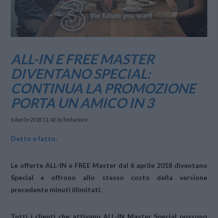
ALL-IN E FREE MASTER
DIVENTANO SPECIAL:
CONTINUA LA PROMOZIONE
PORTA UN AMICO IN 3
6 Aprile 2018 11:42
by Redazione
Detto e fatto
.
Le offerte
ALL-IN e FREE Master
dal
6 aprile 2018
diventano
Special
e offrono allo stesso costo della versione
precedente
minuti illimitati
.
Tutti i clienti che attivano
ALL-IN Master Special
possono