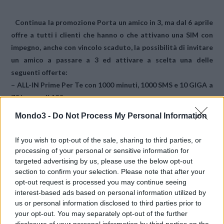
Continua la promozione
Porta un amico in 3,
ma dal
6 aprile
offre a tutti i clienti che hanno o che attivano una SIM con
impegno, anche con vincolo scaduto, la possibilità di invitare
un amico a
passare a 3
ed attivare a scelta una delle
seguenti offerte:
–
ALL-IN Prime Per Te
con 1000 minuti, 1000 SMS e 10 GIGA a
7€
invece di 10€,
–
ALL-IN Master Special Per te
con minuti illimitati, 1000
Mondo3 -
Do Not Process My Personal Information
SMS e 20 GIGA a
10€
invece di 15€
–
ALL-IN Power Per te
con minuti illimitati, 1000 SMS e 100
If you wish to opt-out of the sale, sharing to third parties, or
GIGA a 19€ al mese invece di 25€.
processing of your personal or sensitive information for
Tutte con
GIGA BANK
incluso.
targeted advertising by us, please use the below opt-out
section to confirm your selection. Please note that after your
opt-out request is processed you may continue seeing
I clienti che attivano
ALL-IN Power Per te
abbinata a 3Fiber
interest-based ads based on personal information utilized by
hanno a disposizione
GIGA illimitati
.
us or personal information disclosed to third parties prior to
your opt-out. You may separately opt-out of the further