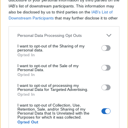
disclosure of your personal information by third parties on the
CONDIVIDI QUESTO ARTICOLO:
IAB’s list of downstream participants. This information may
E-mail
LinkedIn
Facebook
also be disclosed by us to third parties on the
IAB’s List of
Downstream Participants
that may further disclose it to other
X
Mastodon
Telegram
third parties.
Personal Data Processing Opt Outs
WhatsApp
Stampa
Altro
I want to opt-out of the Sharing of my
personal data.
Opted In
I want to opt-out of the Sale of my
Personal Data.
LE MIGLIORI OFFERTE AMAZON
Opted In
I want to opt-out of processing my
Personal Data for Targeted Advertising.
Opted In
I want to opt-out of Collection, Use,
Retention, Sale, and/or Sharing of my
Personal Data that Is Unrelated with the
Purposes for which it was collected.
Opted Out