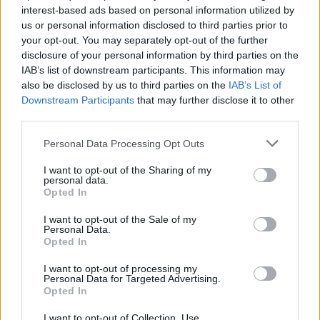
osservato differenze notevoli tra le cinque macroregioni, con le
interest-based ads based on personal information utilized by
percentuali di disponibilità delle reti che variano di meno di 6
us or personal information disclosed to third parties prior to
punti percentuali per tutte e tre le diverse classificazioni di
your opt-out. You may separately opt-out of the further
disclosure of your personal information by third parties on the
densità di popolazione. Il risultato peggiore per le reti LTE è
IAB’s list of downstream participants. This information may
arrivato nella macroregione delle Isole che ha registrato la
also be disclosed by us to third parties on the
IAB’s List of
disponibilità urbana più bassa con l’80,9%, mentre gli utenti
Downstream Participants
that may further disclose it to other
urbani nel Nord-Ovest hanno goduto del massimo tempo
third parties.
nazionale sulle reti 4G (86%)”.
Personal Data Processing Opt Outs
Comunque, dai dati
I want to opt-out of the Sharing of my
personal data.
analizzati, nei
Opted In
comuni rurali i
I want to opt-out of the Sale of my
possessori di
Personal Data.
smartphone si sono
Opted In
connessi in media
I want to opt-out of processing my
oltre il 71% delle
Personal Data for Targeted Advertising.
Opted In
volte alle reti 4G, ad
eccezione di quelli
I want to opt-out of Collection, Use,