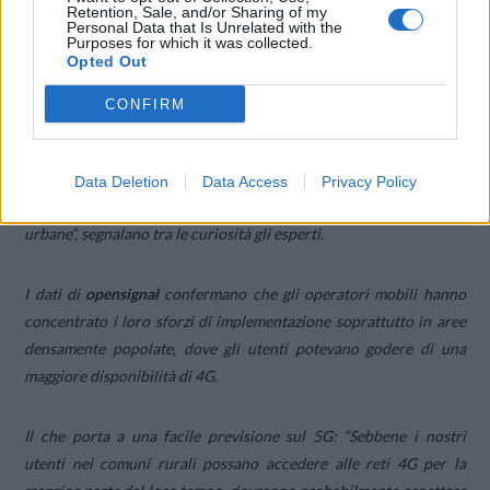
Retention, Sale, and/or Sharing of my
nella regione del
Personal Data that Is Unrelated with the
Centro, che è l’unica
Purposes for which it was collected.
Opted Out
macroregione a
scendere al di sotto
CONFIRM
del limite del 70% con una disponibilità del 4G di appena il 69,1%.
“
È interessante notare che abbiamo osservato la massima
disponibilità di 4G nelle zone rurali delle isole, dove gli utenti a
Data Deletion
Data Access
Privacy Policy
loro volta hanno visto la più bassa disponibilità di 4G in aree
urbane
“, segnalano tra le curiosità gli esperti.
I dati di
opensignal
confermano che gli operatori mobili hanno
concentrato i loro sforzi di implementazione soprattutto in aree
densamente popolate, dove gli utenti potevano godere di una
maggiore disponibilità di 4G.
Il che porta a una facile previsione sul 5G: “
Sebbene i nostri
utenti nei comuni rurali possano accedere alle reti 4G per la