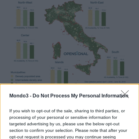
Mondo3 -
Do Not Process My Personal Information
Opensignal ha analizzato l’esperienza mobile rurale nelle cinque
macroregioni italiane e ha scoperto quel che si poteva
If you wish to opt-out of the sale, sharing to third parties, or
processing of your personal or sensitive information for
immaginare alla viglia: ovvero che usufruivano di una maggiore
targeted advertising by us, please use the below opt-out
disponibilità di 4G coloro che si trovavano nelle aree urbane e
section to confirm your selection. Please note that after your
extraurbane rispetto ai comuni rurali. “
Tuttavia, non abbiamo
opt-out request is processed you may continue seeing