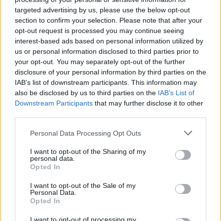
(
https://twitter.com/unavitadasocial
) della campagna sono a
targeted advertising by us, please use the below opt-out
disposizione per conoscere il programma del tour, leggere i
section to confirm your selection. Please note that after your
opt-out request is processed you may continue seeing
resoconti degli incontri, i messaggi e le impressioni di chi ha
interest-based ads based on personal information utilized by
partecipato all’iniziativa.
us or personal information disclosed to third parties prior to
your opt-out. You may separately opt-out of the further
disclosure of your personal information by third parties on the
CONDIVIDI QUESTO ARTICOLO:
IAB’s list of downstream participants. This information may
E-mail
LinkedIn
Facebook
also be disclosed by us to third parties on the
IAB’s List of
Downstream Participants
that may further disclose it to other
X
Mastodon
Telegram
third parties.
WhatsApp
Stampa
Altro
Personal Data Processing Opt Outs
I want to opt-out of the Sharing of my
personal data.
Opted In
I want to opt-out of the Sale of my
Personal Data.
LE MIGLIORI OFFERTE AMAZON
Opted In
I want to opt-out of processing my