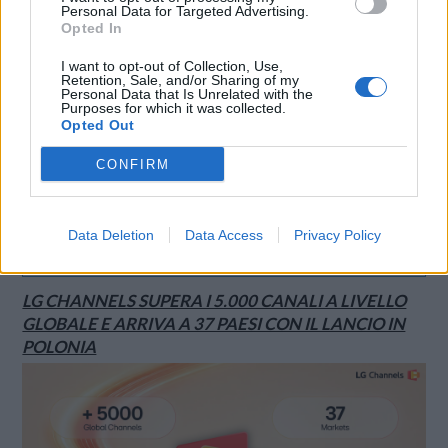
Personal Data for Targeted Advertising.
Opted In
I want to opt-out of Collection, Use,
Retention, Sale, and/or Sharing of my
Personal Data that Is Unrelated with the
Purposes for which it was collected.
Opted Out
CONFIRM
Data Deletion
Data Access
Privacy Policy
SMARTPHONE E NON SOLO: TECNOGAZZETTA
LG CHANNELS SUPERA I 5.000 CANALI A LIVELLO
GLOBALE E ARRIVA A 37 PAESI CON IL LANCIO IN
POLONIA