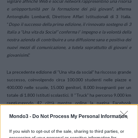
vigilare affinché Web e social network rappresentino una risorsa
e un’opportunità per la formazione dei più giovani
”, afferma
Antongiulio Lombardi, Direttore Affari Istituzionali di 3 Italia.
“
Dopo il successo della prima edizione, il rinnovato sostegno di 3
Italia a “Una vita da Social” conferma l’ impegno e la volontà della
nostra azienda di contribuire a una diffusione sana e positiva dei
nuovi mezzi di comunicazione, a tutela soprattutto di giovani e
giovanisimi
.”
La precedente edizione di “Una vita da social” ha riscosso grande
successo, coinvolgendo circa 100.000 studenti nelle piazze e
400.000 nelle scuole, 15.000 genitori, 8.000 insegnanti per un
totale di 1.800 Istituti scolastici. Il “Truck” ha percorso 9.000 km
raggiungendo 42 città mentre online la pagina Facebook
dell’iniziativa ha toccato più di 400.000 visualizzazioni settimanali.
Mondo3 -
Do Not Process My Personal Information
Le pagine Facebook
If you wish to opt-out of the sale, sharing to third parties, or
(
https://www.facebook.com/unavitadasocial?fref=ts
) e Twitter
processing of your personal or sensitive information for