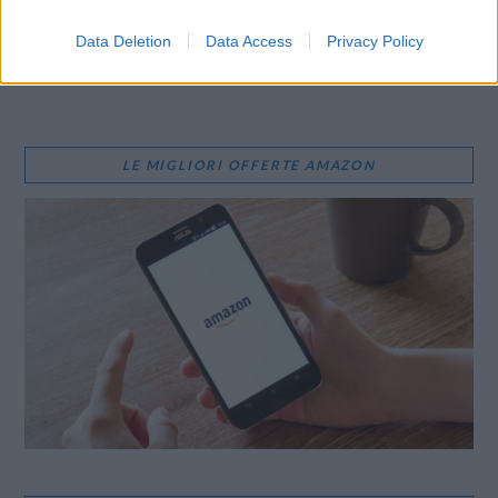
WhatsApp
Stampa
Altro
Data Deletion
Data Access
Privacy Policy
LE MIGLIORI OFFERTE AMAZON