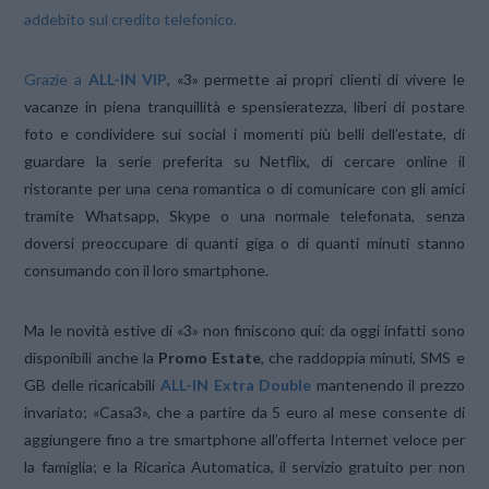
addebito sul credito telefonico.
Grazie a
ALL-IN VIP
, «3» permette ai propri clienti di vivere le
vacanze in piena tranquillità e spensieratezza, liberi di postare
foto e condividere sui social i momenti più belli dell’estate, di
guardare la serie preferita su Netflix, di cercare online il
ristorante per una cena romantica o di comunicare con gli amici
tramite Whatsapp, Skype o una normale telefonata, senza
doversi preoccupare di quanti giga o di quanti minuti stanno
consumando con il loro smartphone.
Ma le novità estive di «3» non finiscono qui: da oggi infatti sono
disponibili anche la
Promo Estate
, che raddoppia minuti, SMS e
GB delle ricaricabili
ALL-IN Extra Double
mantenendo il prezzo
invariato; «Casa3», che a partire da 5 euro al mese consente di
aggiungere fino a tre smartphone all’offerta Internet veloce per
la famiglia; e la Ricarica Automatica, il servizio gratuito per non