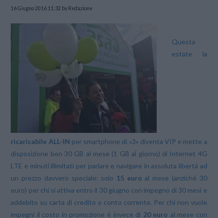
16 Giugno 2016 11:32
by Redazione
Questa
estate la
ricaricabile ALL-IN
per smartphone di «3» diventa VIP e mette a
disposizione ben 30 GB al mese (1 GB al giorno) di Internet 4G
LTE e minuti illimitati per parlare e navigare in assoluta libertà ad
un prezzo davvero speciale: solo
15 euro
al mese (anziché 30
euro) per chi si attiva entro il 30 giugno con impegno di 30 mesi e
addebito su carta di credito o conto corrente. Per chi non vuole
impegni il costo in promozione è invece di
20 euro
al mese con