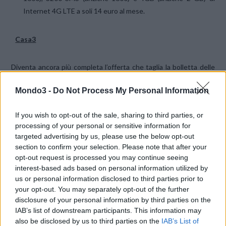
Internet 4G LTE a soli 14 euro al mese.
Casa3
Diventa ancora più completa l’offerta che taglia la bolletta delle
famiglie: da oggi, infatti, a partire da
5 euro
al mese, è possibile
Mondo3 -
Do Not Process My Personal Information
arricchire «
Casa3
» con un nuovo Smartphone Huawei P8 Lite
(anticipo di 30 euro) oppure un Samsung A5 2016 (anticipo di 60
If you wish to opt-out of the sale, sharing to third parties, or
euro). Aggiungendo 10 euro al mese si può abbinare a «Casa3»
processing of your personal or sensitive information for
un
iPhone 5s
16GB (anticipo di 60 euro). «Casa3» prevede la
targeted advertising by us, please use the below opt-out
possibilità di navigare da casa con i router Wi-Fi di «3», fino a 1GB
section to confirm your selection. Please note that after your
di giorno e senza limiti di notte, a 10 euro al mese. In mobilità,
opt-out request is processed you may continue seeing
consente di avere fino a 3 SIM ricaricabili «Casa3» con 400
interest-based ads based on personal information utilized by
us or personal information disclosed to third parties prior to
minuti, 400 SMS e 4GB di Internet al costo di 5 euro, oppure
your opt-out. You may separately opt-out of the further
minuti e SMS illimitati e 4 GB di Internet a 10 euro al mese.
disclosure of your personal information by third parties on the
IAB’s list of downstream participants. This information may
Ricarica Automatica
also be disclosed by us to third parties on the
IAB’s List of