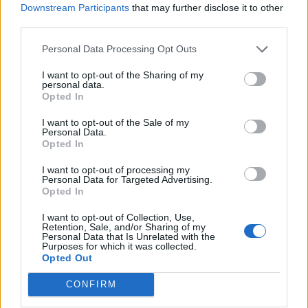
Downstream Participants
that may further disclose it to other
third parties.
È il
servizio gratuito
– già attivo per tutti i piani Ricaricabili con
smartphone – che permette ai clienti «3» di non restare mai
Personal Data Processing Opt Outs
senza credito e di mantenere sempre attivi i vantaggi della
I want to opt-out of the Sharing of my
propria offerta grazie all’’erogazione automatica di una ricarica
personal data.
Opted In
quando il credito residuo scende sotto la soglia minima di 5 euro.
I tagli di ricarica disponibili sono 5 euro e 10 euro, con un tetto
I want to opt-out of the Sale of my
Personal Data.
mensile massimo di 20 euro. Il cliente può scegliere la modalità di
Opted In
pagamento attraverso la quale pagare la ricarica automatica.
Metodo di pagamento e importo delle ricariche possono essere
I want to opt-out of processing my
Personal Data for Targeted Advertising.
modificati in qualsiasi momento dal cliente attraverso l’App Area
Opted In
Clienti 3, il sito Area Clienti o il numero gratuito 4030.
I want to opt-out of Collection, Use,
Retention, Sale, and/or Sharing of my
Personal Data that Is Unrelated with the
CONDIVIDI QUESTO ARTICOLO:
Purposes for which it was collected.
Opted Out
E-mail
LinkedIn
Facebook
CONFIRM
X
Mastodon
Telegram