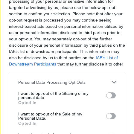
processing of your personal or sensitive information for
targeted advertising by us, please use the below opt-out
Peccato per questo brutto modo di
section to confirm your selection. Please note that after your
lanciare e proporre nuovi servizi (magari utili ed interessanti,
opt-out request is processed you may continue seeing
come questo), anche perché alla fine il prodotto è valido e
interest-based ads based on personal information utilized by
funziona bene, la navigazione è rapida e l’impaginazione è buona
us or personal information disclosed to third parties prior to
(pur non ai livelli eccellenti di Opera Mini), ma senza il traffico
your opt-out. You may separately opt-out of the further
disclosure of your personal information by third parties on the
illimitato (o magari con un limite mensile e non giornaliero)
IAB’s list of downstream participants. This information may
diventa veramente un clone di Naviga3, con più MB ma anche
also be disclosed by us to third parties on the
IAB’s List of
maggiori limitazioni, non ultima l’impossibilità di usare Opera Mini.
Downstream Participants
that may further disclose it to other
Senza contare i problemi di tariffazione, che, utilizzando un APN
third parties.
differente (come con Naviga3), non sussistono.
Personal Data Processing Opt Outs
CONDIVIDI QUESTO ARTICOLO:
I want to opt-out of the Sharing of my
personal data.
Opted In
E-mail
LinkedIn
Facebook
I want to opt-out of the Sale of my
X
Mastodon
Telegram
Personal Data.
Opted In
WhatsApp
Stampa
Altro