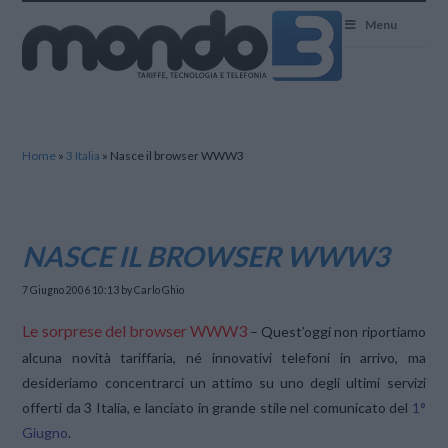
Mondo3
Menu
Home
»
3 Italia
»
Nasce il browser WWW3
NASCE IL BROWSER WWW3
7 Giugno 2006 10:13
by Carlo Ghio
Le sorprese del browser WWW3
– Quest’oggi non riportiamo
alcuna novità tariffaria, né innovativi telefoni in arrivo, ma
desideriamo concentrarci un attimo su uno degli ultimi servizi
offerti da 3 Italia, e lanciato in grande stile nel comunicato del
1°
Giugno
.