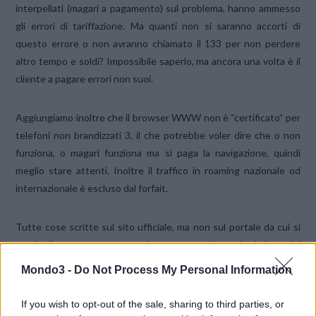
interpellati (magari a pagamento) sul problema, hanno ammesso
gli errori di tariffazione. Ma quanti non si saranno accorti di
questo errore o non avranno chiamato il 133 per non perdere
altro tempo e soldi? Impossibile saperlo, ma ancora una volta è il
cliente a pagare errori non suoi.
Aggiungiamo inoltre che il browser WWW non è “certificato” per
telefoni non brandizzati 3, il che potrebbe voler dire che o non
funziona, o magari funziona ma si paga la navigazione, quindi
meglio stare attenti. Inoltre il traffico in roaming nazionale od
internazionale è escluso dal forfait.
Tutte cose scritte sul sito ufficiale, ma non sul portale da cui si
scarica il programma, ove peraltro vengono riportati solo i termini
della licenza software di Novarra, il tutto interamente in inglese,
Mondo3 -
Do Not Process My Personal Information
senza alcuna traduzione in italiano. Piuttosto curioso per un
servizio rivolto ad un’utenza italiana.
If you wish to opt-out of the sale, sharing to third parties, or