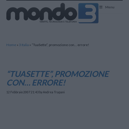
Mondo3
Menu
Home
»
3 Italia
»
“TuaSette”, promozione con… errore!
“TUASETTE”, PROMOZIONE
CON… ERRORE!
12 Febbraio 2007 21:43
by Andrea Trapani