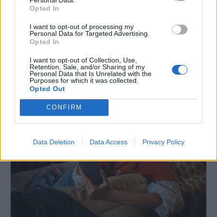
Opted In
I want to opt-out of processing my
Personal Data for Targeted Advertising.
SMARTPHONE E NON SOLO: TECNOGAZZETTA
Opted In
XIAOMI PRESENTA I NUOVI REDMI 17 SERIES,
I want to opt-out of Collection, Use,
Retention, Sale, and/or Sharing of my
FOCUS SU AUTONOMIA E INTRATTENIMENTO
Personal Data that Is Unrelated with the
Purposes for which it was collected.
Opted Out
CONFIRM
Data Deletion
Data Access
Privacy Policy