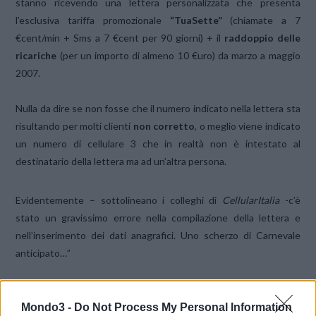
stanno ricevendo una lettera personalizzata che presenta
l’esclusiva tariffa promozionale
“TuaSette”
(chiamate a 7
€cent/min + Sms a 7 €cent per 90 giorni) + il
raddoppio delle
ricariche
(per un importo di almeno 10 €uro) da marzo a maggio
2007.
Nulla da dire se non fosse che il numero indicato nella lettera sta
risultando per molti clienti
non corretto
, o meglio viene indicato
un numero di cellulare 3 che in realtà non è intestato al
destinatario della lettera ma ad un’altra persona.
Evidentemente – sottolineano i colleghi di
CellularItalia
-c’è
stato un gravissimo errore nella compilazione della lettera e
nell’inserimento dei dati anagrafici. Uno scherzo di Carnevale
anticipato…”
CONDIVIDI QUESTO ARTICOLO:
Mondo3 -
Do Not Process My Personal Information