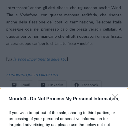
Interessanti anche gli altri ribassi che riguardano anche Wind,
Tim e Vodafone: con questa manovra tariffaria, che risente
anche della flessione dei costi di terminazione, Telecom Italia
prosegue così nel promesso calo dei prezzi verso i cellulari. A
questo punto non mancano che gli altri operatori di rete fissa…
ancora troppo cari per le chiamate fisso – mobile.
[via
la Voce Impertinente delle TLC
]
CONDIVIDI QUESTO ARTICOLO:
E-mail
LinkedIn
Facebook
X
Mastodon
Telegram
Mondo3 -
Do Not Process My Personal Information
WhatsApp
Stampa
Altro
If you wish to opt-out of the sale, sharing to third parties, or
processing of your personal or sensitive information for
targeted advertising by us, please use the below opt-out