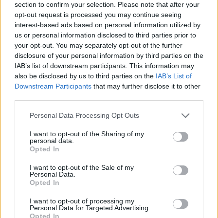
section to confirm your selection. Please note that after your
opt-out request is processed you may continue seeing
interest-based ads based on personal information utilized by
LE MIGLIORI OFFERTE AMAZON
us or personal information disclosed to third parties prior to
your opt-out. You may separately opt-out of the further
disclosure of your personal information by third parties on the
IAB’s list of downstream participants. This information may
also be disclosed by us to third parties on the
IAB’s List of
Downstream Participants
that may further disclose it to other
third parties.
Personal Data Processing Opt Outs
I want to opt-out of the Sharing of my
personal data.
Opted In
I want to opt-out of the Sale of my
Personal Data.
Opted In
SMARTPHONE E NON SOLO: TECNOGAZZETTA
I want to opt-out of processing my
AGON BY AOC PRESENTA IL NUOVO MONITOR
Personal Data for Targeted Advertising.
CON 3 REFRESH RATE: ECCO IL GAMING
Opted In