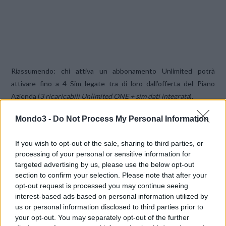
Riassumendo: chi attiva un abbonamento Unlimited potrà
attivare fino a 4 Sim legate tra di loro dall’offerta del Piano
Azienda (
3 ricaricabili Unlimited ONE + sim dati integrata
).
Mondo3 -
Do Not Process My Personal Information
Facciamo un esempio: con 0€ di anticipo si può avere il piano
My
Business Unlimited Start
con
Samsung Galaxy S5
(
26€ di
If you wish to opt-out of the sale, sharing to third parties, or
canone
) e con 33€ di spese mensili in più in più (
Unlimited ONE
processing of your personal or sensitive information for
10€x3
+ sim dati integrata 3€
) si può avere 3 sim ricaricabili
targeted advertising by us, please use the below opt-out
Unlimited ONE ed un Web Cube 21.6 a 0€ di anticipo.
section to confirm your selection. Please note that after your
opt-out request is processed you may continue seeing
interest-based ads based on personal information utilized by
Si ricorda che i canoni sono sempre Iva esclusa.
us or personal information disclosed to third parties prior to
your opt-out. You may separately opt-out of the further