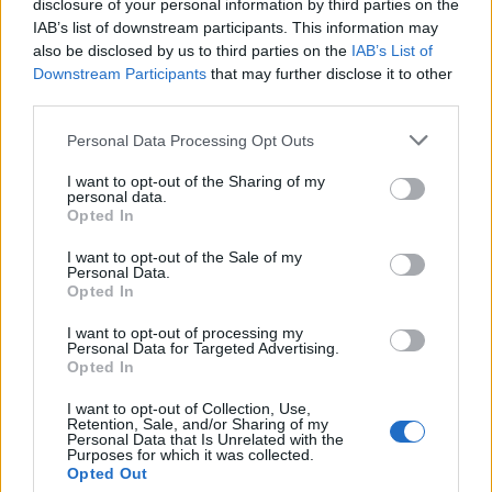
disclosure of your personal information by third parties on the
CONDIVIDI QUESTO ARTICOLO:
IAB’s list of downstream participants. This information may
E-mail
LinkedIn
Facebook
also be disclosed by us to third parties on the
IAB’s List of
Downstream Participants
that may further disclose it to other
X
Mastodon
Telegram
third parties.
WhatsApp
Stampa
Altro
Personal Data Processing Opt Outs
I want to opt-out of the Sharing of my
personal data.
Opted In
I want to opt-out of the Sale of my
Personal Data.
LE MIGLIORI OFFERTE AMAZON
Opted In
I want to opt-out of processing my
Personal Data for Targeted Advertising.
Opted In
I want to opt-out of Collection, Use,
Retention, Sale, and/or Sharing of my
Personal Data that Is Unrelated with the
Purposes for which it was collected.
Opted Out