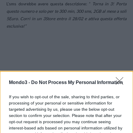
L’sms dovrebbe avere questa descrizione: ”
Torna in 3! Porta
questo numero e solo per te 300 min, 300 sms, 2GB al mese a soli
5Euro. Corri in un 3Store entro il 28/02 e attiva questa offerta
esclusiva!”
ALL-IN 300 Per Te
sarà attivata solo ai
Clienti in target
che
effettuano MNP.
Mondo3 -
Do Not Process My Personal Information
If you wish to opt-out of the sale, sharing to third parties, or
Vedi anche
Torna in 3, l’offerta All-In 300 di giugno 2015
processing of your personal or sensitive information for
targeted advertising by us, please use the below opt-out
Ricordiamo, come sempre, che senza ufficializzazioni da parte
section to confirm your selection. Please note that after your
opt-out request is processed you may continue seeing
di
H3G
SpA sono da ritenersi indiscrezioni senza alcun valore
interest-based ads based on personal information utilized by
informativo e commerciale.