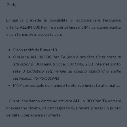
2
ndr]
L’iniziativa prevede la possibilità di sottoscrivere l’esclusiva
offerta
ALL-IN 300 Per Te
a soli
5€/mese
, SIM ricaricabile sciolta
o con terminale in acquisto con:
Piano tariffario
Power10
Opzione ALL-IN 300 Per Te
(
non è previsto alcun costo di
attivazione
): 300 minuti voce, 300 SMS, 2GB internet sotto
rete 3 (
addebito settimanale su credito standard e soglie
settimanali 75/75/500MB
)
MNP contestuale del numero telefonico
invitato
all’iniziativa
I Clienti che hanno diritto ad attivare
ALL-IN 300 Per Te
domani
riceveranno l’invito, via campagna SMS, a recarsi presso un punto
vendita 3 per aderire all’offerta.