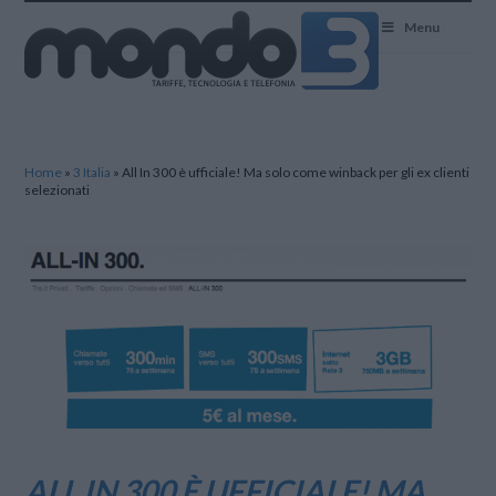
Mondo3
Menu
Home
»
3 Italia
»
All In 300 è ufficiale! Ma solo come winback per gli ex clienti
selezionati
ALL IN 300 È UFFICIALE! MA