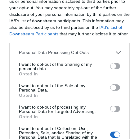
us or personal information disclosed to third parties prior to
your opt-out. You may separately opt-out of the further
disclosure of your personal information by third parties on the
IAB’s list of downstream participants. This information may
also be disclosed by us to third parties on the
IAB’s List of
CONDIVIDI QUESTO ARTICOLO:
Downstream Participants
that may further disclose it to other
third parties.
E-mail
LinkedIn
Facebook
Personal Data Processing Opt Outs
X
Mastodon
Telegram
I want to opt-out of the Sharing of my
WhatsApp
Stampa
Altro
personal data.
Opted In
I want to opt-out of the Sale of my
Personal Data.
Opted In
I want to opt-out of processing my
LE MIGLIORI OFFERTE AMAZON
Personal Data for Targeted Advertising.
Opted In
I want to opt-out of Collection, Use,
Retention, Sale, and/or Sharing of my
Personal Data that Is Unrelated with the