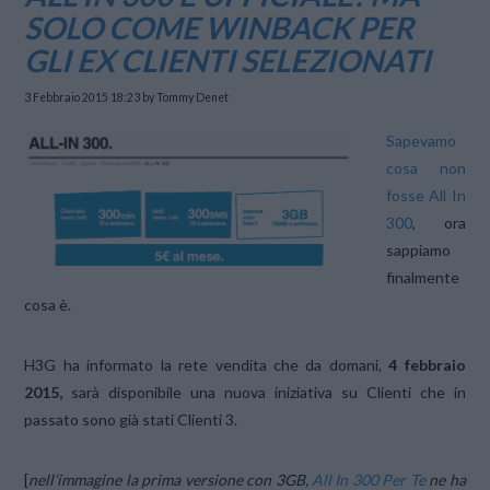
SOLO COME WINBACK PER
GLI EX CLIENTI SELEZIONATI
3 Febbraio 2015 18:23
by Tommy Denet
Sapevamo
cosa non
fosse All In
300
, ora
sappiamo
finalmente
cosa è.
H3G ha informato la rete vendita che da domani,
4 febbraio
2015,
sarà disponibile una nuova iniziativa su Clienti che in
passato sono già stati Clienti 3.
[
nell’immagine la prima versione con 3GB,
All In 300 Per Te
ne ha