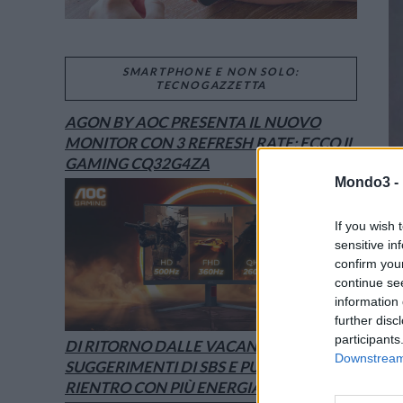
SMARTPHONE E NON SOLO:
TECNOGAZZETTA
AGON BY AOC PRESENTA IL NUOVO
MONITOR CON 3 REFRESH RATE: ECCO IL
GAMING CQ32G4ZA
Mondo3 -
If you wish 
sensitive in
confirm you
continue se
information 
further disc
participants
DI RITORNO DALLE VACANZE? I
Downstream 
SUGGERIMENTI DI SBS E PURO PER UN
RIENTRO CON PIÙ ENERGIA