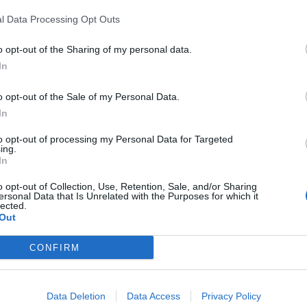
l Data Processing Opt Outs
27 Marzo 2017 11:09
by Tommy Denet
Novità in casa
3 Italia
anche per l’offerta
MyBusiness
: da venerdì 
o opt-out of the Sharing of my personal data.
In
l’offerta Unlimited Plus con un canone vantaggioso.
o opt-out of the Sale of my Personal Data.
Il rappresentante aziendale con già una SIM con un piano della famig
In
un numero illimitato di SIM “figlie” con l’opzione
Unlimited Plus Azie
to opt-out of processing my Personal Data for Targeted
ing.
MONDO3 SU FACEBOOK
|
MONDO3 SU TELEGRAM
In
o opt-out of Collection, Use, Retention, Sale, and/or Sharing
ersonal Data that Is Unrelated with the Purposes for which it
Tale offerta prevede un canone di soli
15 Euro
/mese + IVA (anziché 
lected.
prevede il seguente
bundle
:
Out
CONFIRM
chiamate voce nazionali illimitate
chiamate voce internazionali illimitate con solo scatto alla rispost
400 SMS
Data Deletion
Data Access
Privacy Policy
30 GB di traffico dati su rete 3 Italia