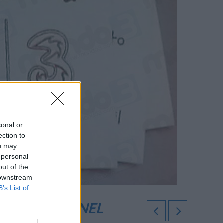
sonal or
ection to
ou may
 personal
out of the
 downstream
B’s List of
PLUS ENTRA NEL