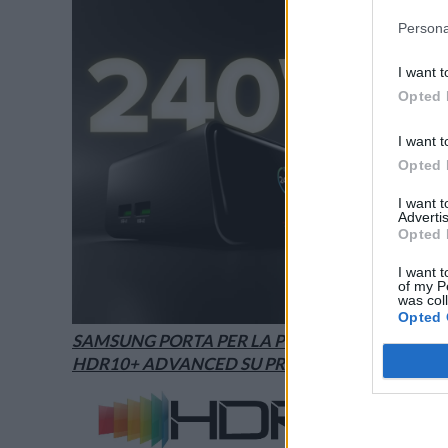
Persona
I want t
Opted 
I want t
Opted 
I want 
Advertis
Opted 
I want t
of my P
was col
Opted 
SAMSUNG PORTA PER LA PRIMA VOLTA
HDR10+ ADVANCED SU PRIME VIDEO