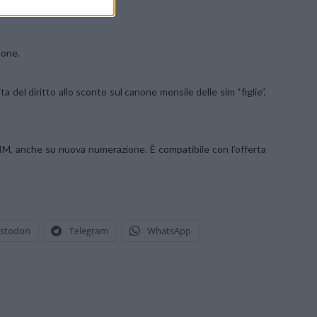
hone.
a del diritto allo sconto sul canone mensile delle sim “figlie”,
 SIM, anche su nuova numerazione. È compatibile con l’offerta
stodon
Telegram
WhatsApp