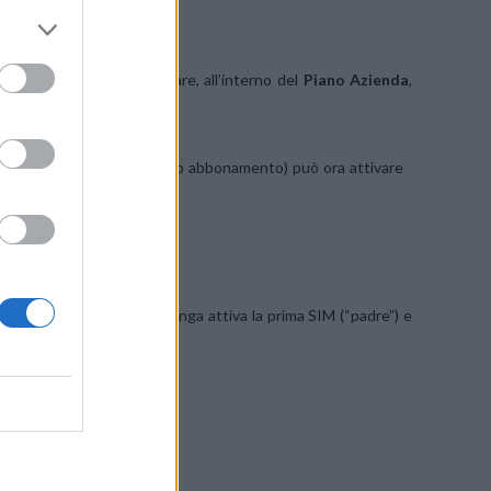
24 marzo è possibile attivare, all’interno del
Piano Azienda
,
lia Unlimited (ricaricabile o abbonamento) può ora attivare
nda
.
30+IVA), a patto che rimanga attiva la prima SIM (“padre”) e
a di 25 cent (+ IVA)