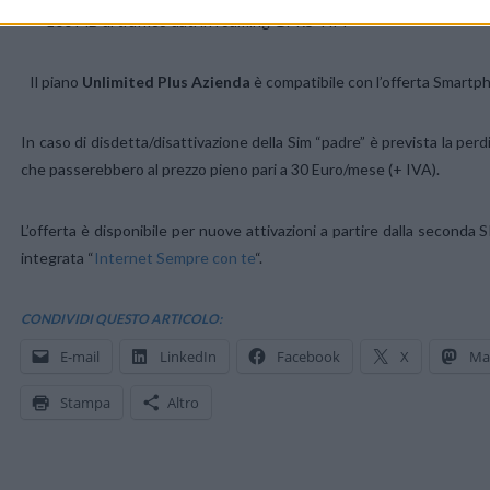
100 MB di traffico dati in roaming GPRS TIM
Il piano
Unlimited Plus Azienda
è compatibile con l’offerta Smartp
In caso di disdetta/disattivazione della Sim “padre” è prevista la perdit
che passerebbero al prezzo pieno pari a 30 Euro/mese (+ IVA).
L’offerta è disponibile per nuove attivazioni a partire dalla seconda
integrata “
Internet Sempre con te
“.
CONDIVIDI QUESTO ARTICOLO:
E-mail
LinkedIn
Facebook
X
Ma
Stampa
Altro