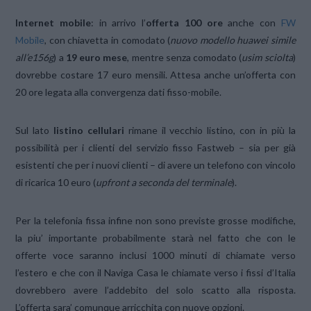
Internet mobile
: in arrivo l’
offerta 100 ore
anche con
FW
Mobile
, con chiavetta in comodato (
nuovo modello huawei simile
all’e156g
) a
19 euro mese
, mentre senza comodato (
usim sciolta
)
dovrebbe costare 17 euro mensili. Attesa anche un’offerta con
20 ore legata alla convergenza dati fisso-mobile.
Sul lato
listino cellulari
rimane il vecchio listino, con in più la
possibilità per i clienti del servizio fisso Fastweb – sia per già
esistenti che per i nuovi clienti – di avere un telefono con vincolo
di ricarica 10 euro (
upfront a seconda del terminale
).
Per la telefonia fissa infine non sono previste grosse modifiche,
la piu’ importante probabilmente starà nel fatto che con le
offerte voce saranno inclusi 1000 minuti di chiamate verso
l’estero e che con il Naviga Casa le chiamate verso i fissi d’Italia
dovrebbero avere l’addebito del solo scatto alla risposta.
L’offerta sara’ comunque arricchita con nuove opzioni.