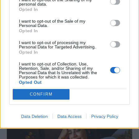
personal data.
Opted In
I want to opt-out of the Sale of my
Personal Data.
Opted In
I want to opt-out of processing my
Personal Data for Targeted Advertising.
Opted In
I want to opt-out of Collection, Use,
Retention, Sale, and/or Sharing of my
Personal Data that Is Unrelated with the
SMARTPHONE E NON SOLO: TECNOGAZZETTA
Purposes for which it was collected.
Opted Out
XIAOMI PRESENTA I NUOVI REDMI 17 SERIES,
CONFIRM
FOCUS SU AUTONOMIA E INTRATTENIMENTO
Data Deletion
Data Access
Privacy Policy