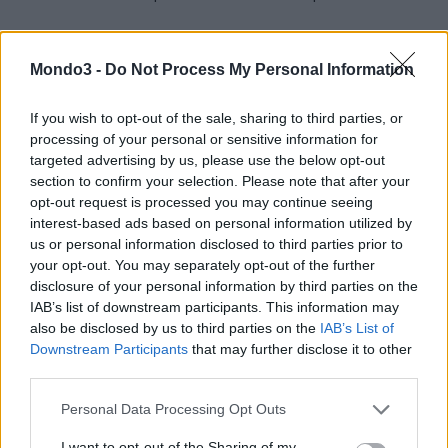
Potete commentare la notizia sul nostro
forum dedicato a
Mondo3 -
Do Not Process My Personal Information
Fastweb Mobile
.
If you wish to opt-out of the sale, sharing to third parties, or
CONDIVIDI QUESTO ARTICOLO:
processing of your personal or sensitive information for
targeted advertising by us, please use the below opt-out
E-mail
LinkedIn
Facebook
section to confirm your selection. Please note that after your
opt-out request is processed you may continue seeing
X
Mastodon
Telegram
interest-based ads based on personal information utilized by
us or personal information disclosed to third parties prior to
WhatsApp
Stampa
Altro
your opt-out. You may separately opt-out of the further
disclosure of your personal information by third parties on the
IAB’s list of downstream participants. This information may
also be disclosed by us to third parties on the
IAB’s List of
Downstream Participants
that may further disclose it to other
third parties.
LE MIGLIORI OFFERTE AMAZON
Personal Data Processing Opt Outs
I want to opt-out of the Sharing of my