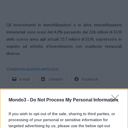
Gli investimenti in immobilizzazioni e in altre immobilizzazioni
immateriali sono scesi del 4,0% passando dai 226 milioni di EUR
dello scorso anno agli attuali 217 milioni di EUR, soprattutto in
seguito ad attività d’investimento con scadenze temporali
diverse.
CONDIVIDI QUESTO ARTICOLO:
E-mail
LinkedIn
Facebook
X
Mastodon
Telegram
Mondo3 -
Do Not Process My Personal Information
WhatsApp
Stampa
Altro
If you wish to opt-out of the sale, sharing to third parties, or
processing of your personal or sensitive information for
targeted advertising by us, please use the below opt-out