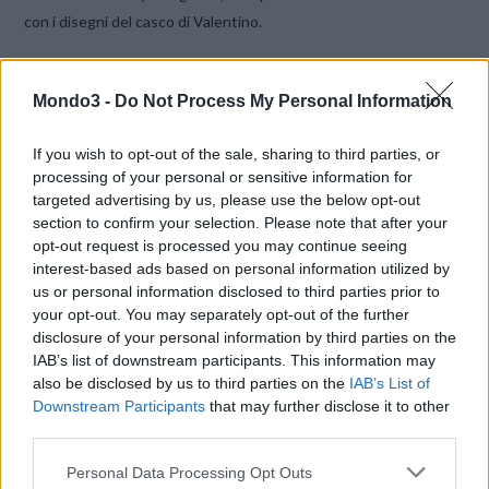
con i disegni del casco di Valentino.
Novità
anche nella
gamma di smartphone acquistabili
da chi
Mondo3 -
Do Not Process My Personal Information
sottoscrive un piano FASTWEB Mobile: è in arrivo il nuovo
cellulare
HTC Wildfire
con sistema operativo Android 2.1 Eclair
If you wish to opt-out of the sale, sharing to third parties, or
con HTC Sense.
processing of your personal or sensitive information for
targeted advertising by us, please use the below opt-out
section to confirm your selection. Please note that after your
CONDIVIDI QUESTO ARTICOLO:
opt-out request is processed you may continue seeing
E-mail
LinkedIn
Facebook
interest-based ads based on personal information utilized by
us or personal information disclosed to third parties prior to
X
Mastodon
Telegram
your opt-out. You may separately opt-out of the further
disclosure of your personal information by third parties on the
WhatsApp
Stampa
Altro
IAB’s list of downstream participants. This information may
also be disclosed by us to third parties on the
IAB’s List of
Downstream Participants
that may further disclose it to other
third parties.
Personal Data Processing Opt Outs