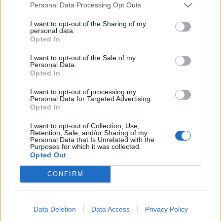
Personal Data Processing Opt Outs
mesi. Con soli 20 euro al mese, include 300 minuti di
conversazione verso tutti, 200 sms, 600 minuti di chiamate verso
I want to opt-out of the Sharing of my
personal data.
il telefono di rete fissa FASTWEB e 2 giga di traffico per navigare
Opted In
con lo smartphone. Per chi invece naviga da PC, c’è il
nuovo
I want to opt-out of the Sale of my
piano
Naviga Mobile 300
, che con
19 euro
al mese include 300
Personal Data.
ore di traffico internet UMTS e la possibilità di acquistare la
Opted In
nuova chiavetta di Valentino a 1 euro.
I want to opt-out of processing my
Personal Data for Targeted Advertising.
Opted In
CONDIVIDI QUESTO ARTICOLO:
I want to opt-out of Collection, Use,
E-mail
LinkedIn
Facebook
Retention, Sale, and/or Sharing of my
Personal Data that Is Unrelated with the
Purposes for which it was collected.
X
Mastodon
Telegram
Opted Out
WhatsApp
Stampa
Altro
CONFIRM
Data Deletion
Data Access
Privacy Policy