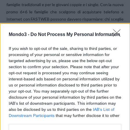
famiglie tradizionali e per le giovani coppie e i single. Con la nuova
promo 6+6 le famiglie che scelgono di acquistare telefono e
Internet con FASTWEB possono davvero risparmiare: chi sceglie
per esempio l’offerta
Parla&Naviga Casa
, che con
45 euro al
mese
include sia le telefonate nazionali e 1000 minuti di
Mondo3 -
Do Not Process My Personal Information
chiamate internazionali, sia l’abbonamento a Internet senza limiti
di utilizzo, può risparmiare 270 euro e 320 per chi sottoscrive un
If you wish to opt-out of the sale, sharing to third parties, or
processing of your personal or sensitive information for
abbonamento dal sito fastweb.it.
targeted advertising by us, please use the below opt-out
Si allarga inoltre l’offerta per chi desidera
solo la banda larga
section to confirm your selection. Please note that after your
FASTWEB
e non utilizza più il telefono di casa: accanto alle
opt-out request is processed you may continue seeing
offerte
Joy Sim
(Internet e 20 euro di prepagata su Sim voce) a
interest-based ads based on personal information utilized by
39 euro al mese e
Joy Key
(Internet e 10 euro di traffico dati su
us or personal information disclosed to third parties prior to
your opt-out. You may separately opt-out of the further
chiavetta Internet) a 30 euro al mese, nasce
JOY
che a 27 euro al
disclosure of your personal information by third parties on the
mese offre una linea ADSL a 20 Mbps.
IAB’s list of downstream participants. This information may
also be disclosed by us to third parties on the
IAB’s List of
Tra le novità sul fronte di
Fastweb Mobile
,
Parla Mobile 20
si
Downstream Participants
that may further disclose it to other
third parties.
pone come una delle offerte più convenienti presenti sul
mercato e viene offerta in promozione a metà prezzo per tre