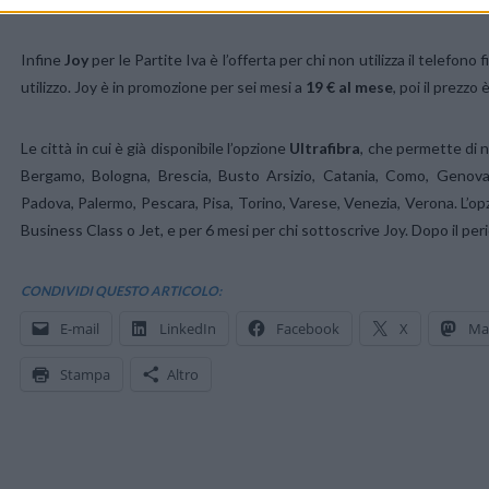
Infine
Joy
per le Partite Iva è l’offerta per chi non utilizza il telefono 
utilizzo. Joy è in promozione per sei mesi a
19 € al mese
, poi il prezzo
Le città in cui è già disponibile l’opzione
Ultrafibra
, che permette di 
Bergamo, Bologna, Brescia, Busto Arsizio, Catania, Como, Genova
Padova, Palermo, Pescara, Pisa, Torino, Varese, Venezia, Verona. L’opz
Business Class o Jet, e per 6 mesi per chi sottoscrive Joy. Dopo il per
CONDIVIDI QUESTO ARTICOLO:
E-mail
LinkedIn
Facebook
X
Ma
Stampa
Altro