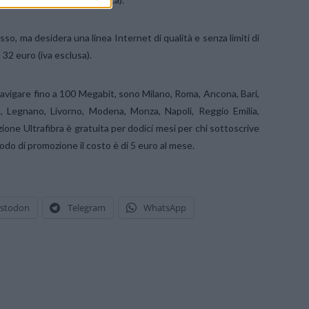
fisso, ma desidera una linea Internet di qualità e senza limiti di
 è 32 euro (iva esclusa).
navigare fino a 100 Megabit, sono Milano, Roma, Ancona, Bari,
, Legnano, Livorno, Modena, Monza, Napoli, Reggio Emilia,
ione Ultrafibra è gratuita per dodici mesi per chi sottoscrive
iodo di promozione il costo è di 5 euro al mese.
stodon
Telegram
WhatsApp