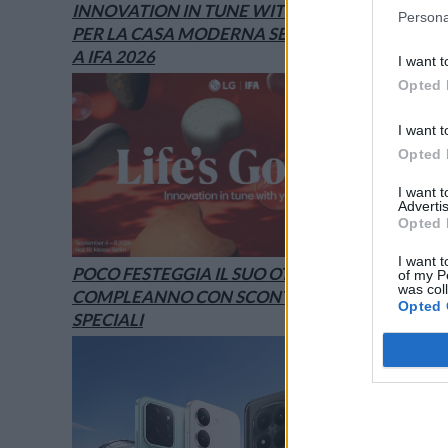
INNOVATION IN TUNE WITH YOU: L’AI
Persona
PER LA CASA MODERNA SECONDO LG È
A IFA 2026
I want t
Opted 
I want t
Opted 
I want 
Advertis
Opted 
I want t
POCO FESTEGGIA IL SUO OTTAVO
of my P
was col
COMPLEANNO CON SCONTI E OFFERTE
Opted 
SPECIALI