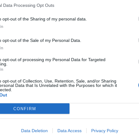
l Data Processing Opt Outs
L’offerta più ricca e completa per le Partite Iva è la nuova
Business C
telefoni fissi nazionali offre, in promozione per il mese di settembr
o opt-out of the Sharing of my personal data.
desidera essere sempre informato anche in mobilità, Business Cla
In
versione digitale. Il quotidiano è disponibile ogni mattina, a partire
o opt-out of the Sale of my Personal Data.
Donna, Style e Living direttamente su tablet, smartphone o Pc. E in p
In
foto e infografiche che arricchiscono il giornale.
to opt-out of processing my Personal Data for Targeted
ing.
Business Class è in promozione a
25 euro al mese per 12 mesi
(iva 
In
contributo di attivazione sono gratuiti. L’offerta è ancora più van
o opt-out of Collection, Use, Retention, Sale, and/or Sharing
previsto uno sconto di 5 euro al mese.
Business Class
offre anche i
ersonal Data that Is Unrelated with the Purposes for which it
delle esigenze delle aziende con il servizio di trasferimento di chiamat
lected.
Out
Per chi utilizza poco il telefono fisso, FASTWEB propone
Jet
per le P
CONFIRM
esclusa), con Internet illimitato e telefonate a consumo.
Data Deletion
Data Access
Privacy Policy
Chi acquista
Business Class
o
Jet
e ha bisogno di una linea telef
richiederla pagando solo un contributo di 3 euro al mese per 24 mesi 