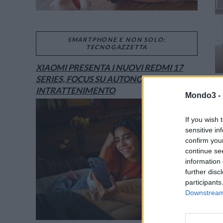
SMARTPHONE E NON SOLO:
TECNOGAZZETTA
XIAOMI PRESENTA I NUOVI REDMI 17
SERIES, FOCUS SU AUTONOMIA E
INTRATTENIMENTO
Mondo3 -
If you wish 
sensitive in
confirm you
continue se
information 
further disc
participants
Downstream 