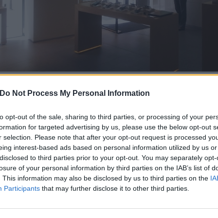
BUSINESS CLASS, CHIAMATE AI 
Do Not Process My Personal Information
NUOVA RETE FISSA AFFARI DI 
to opt-out of the sale, sharing to third parties, or processing of your per
10 Settembre 2014 12:56
by Redazione
formation for targeted advertising by us, please use the below opt-out s
r selection. Please note that after your opt-out request is processed y
FASTWEB amplia il portafoglio di 
eing interest-based ads based on personal information utilized by us or
disclosed to third parties prior to your opt-out. You may separately opt-
losure of your personal information by third parties on the IAB’s list of
Tre le offerte per rispondere alle 
. This information may also be disclosed by us to third parties on the
IA
nuovi servizi e contenuti digital
Participants
that may further disclose it to other third parties.
senza limiti di utilizzo, fino a 10
a 20 megabit al secondo per chi è