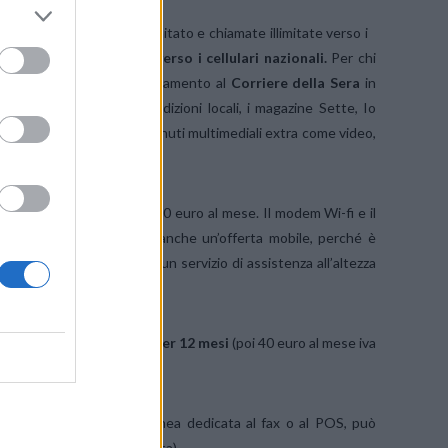
lass.
Oltre a Internet illimitato e chiamate illimitate verso i
e e ottobre, le
chiamate verso i cellulari nazionali.
Per chi
ss regala 12 mesi di abbonamento al
Corriere della Sera
in
 dalle 5, insieme alle 15 edizioni locali, i magazine Sette, Io
iu ogni giorno tanti contenuti multimediali extra come video,
esclusa), poi il costo è di 50 euro al mese. Il modem Wi-fi e il
taggiosa per chi acquista anche un’offerta mobile, perché è
l servizio
Business Care
, un servizio di assistenza all’altezza
a incluso.
artite Iva, a
20€ al mese per 12 mesi
(poi 40 euro al mese iva
onica aggiuntiva, o una linea dedicata al fax o al POS, può
(successivamente è gratuita).