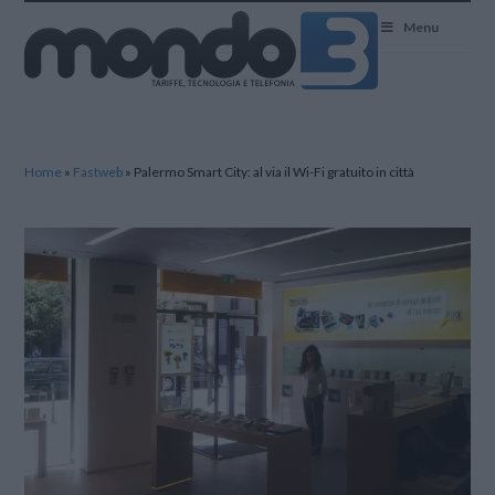
Mondo3
Menu
Home
»
Fastweb
»
Palermo Smart City: al via il Wi-Fi gratuito in città