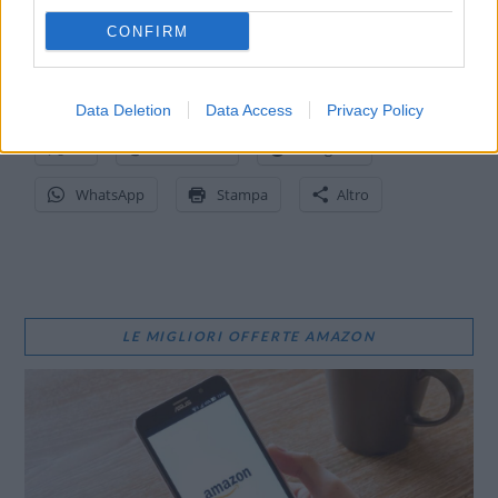
pericolo per l’invio delle segnalazioni alle forze dell’ordine.
CONFIRM
CONDIVIDI QUESTO ARTICOLO:
E-mail
LinkedIn
Facebook
Data Deletion
Data Access
Privacy Policy
X
Mastodon
Telegram
WhatsApp
Stampa
Altro
LE MIGLIORI OFFERTE AMAZON