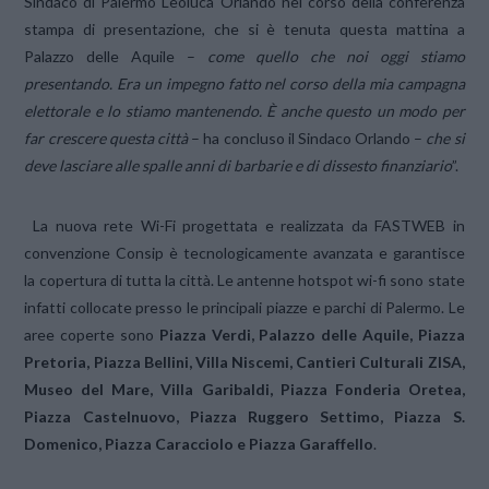
Sindaco di Palermo Leoluca Orlando nel corso della conferenza
stampa di presentazione, che si è tenuta questa mattina a
Palazzo delle Aquile –
come quello che noi oggi stiamo
presentando. Era un impegno fatto nel corso della mia campagna
elettorale e lo stiamo mantenendo. È anche questo un modo per
far crescere questa città
– ha concluso il Sindaco Orlando –
che si
deve lasciare alle spalle anni di barbarie e di dissesto finanziario
”.
La nuova rete Wi-Fi progettata e realizzata da FASTWEB in
convenzione Consip è tecnologicamente avanzata e garantisce
la copertura di tutta la città. Le antenne hotspot wi-fi sono state
infatti collocate presso le principali piazze e parchi di Palermo. Le
aree coperte sono
Piazza Verdi, Palazzo delle Aquile, Piazza
Pretoria, Piazza Bellini, Villa Niscemi, Cantieri Culturali ZISA,
Museo del Mare, Villa Garibaldi, Piazza Fonderia Oretea,
Piazza Castelnuovo, Piazza Ruggero Settimo, Piazza S.
Domenico,
Piazza Caracciolo e Piazza Garaffello
.