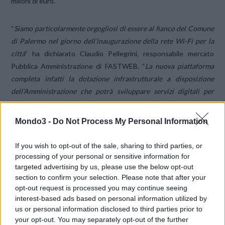
milioni di euro.
“
Siamo particolarmente orgogliosi di essere al fianco del Comune
di Palermo nel giorno dell’inaugurazione della rete Wi-Fi per la
città
” ha dichiarato Claudio Pellegrini, responsabile mercato
Pubblica Amministrazione di FASTWEB. “
La nuova piattaforma
completa infatti la dotazione infrastrutturale a disposizione
dell’Amministrazione che potrà sviluppare servizi digitali per
dialogare con i cittadini e le imprese favorendo anche un rilancio
dell’economia del territorio
”.
Mondo3 -
Do Not Process My Personal Information
La nuova infrastruttura potrà abilitare inoltre nuovi servizi della
If you wish to opt-out of the sale, sharing to third parties, or
Pubblica amministrazione per i cittadini e le imprese,
processing of your personal or sensitive information for
targeted advertising by us, please use the below opt-out
consentendo al Comune lo sviluppo di servizi caratteristici delle
section to confirm your selection. Please note that after your
smart cities, come la diffusione delle informazioni relative al
opt-out request is processed you may continue seeing
traffico e al meteo, la gestione e la raccolta efficiente dei rifiuti e
interest-based ads based on personal information utilized by
l’implementazione dei servizi di car e bike sharing per la mobilità
us or personal information disclosed to third parties prior to
pubblica.
your opt-out. You may separately opt-out of the further