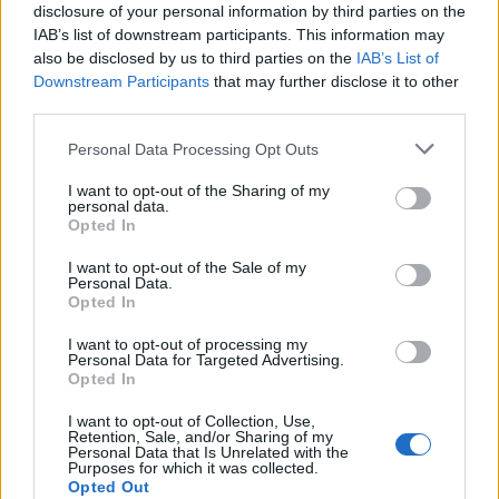
disclosure of your personal information by third parties on the
IAB’s list of downstream participants. This information may
Tale progetto nasce a seguito dell’istituzione di un ‘Tavolo
also be disclosed by us to third parties on the
IAB’s List of
Tecnico’, condiviso tra la Presidenza del Consiglio Comunale e
Downstream Participants
that may further disclose it to other
l’Assessorato all’Innovazione, per la costituzione di un
third parties.
“partenariato per l’innovazione” con le imprese, le categorie
Personal Data Processing Opt Outs
produttive e l’Università per la co-progettazione di nuovi sbocchi
di sviluppo economico e di vivibilità cittadina.
I want to opt-out of the Sharing of my
personal data.
Opted In
FASTWEB, che ha già completato la rete di videosorveglianza
I want to opt-out of the Sale of my
presso l’Isola pedonale S. Domenico e alla “Vucciria”, prevede nel
Personal Data.
Opted In
corso del 2015 anche il completamento della piattaforma per la
videosorveglianza nel quartiere ZEN che verrà integrato a sua
I want to opt-out of processing my
volta nella rete Wi-Fi del Comune. Inoltre FASTWEB fornirà un
Personal Data for Targeted Advertising.
Opted In
sistema di videosorveglianza e antintrusione per tutti gli edifici
scolastici della città. A conclusione dei lavori le piattaforme
I want to opt-out of Collection, Use,
Retention, Sale, and/or Sharing of my
saranno dotate, in via sperimentale, di un software in grado di
Personal Data that Is Unrelated with the
Purposes for which it was collected.
codificare le immagini e di riconoscere situazioni di potenziale
Opted Out