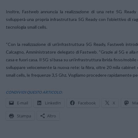
Inoltre, Fastweb annuncia la realizzazione di una rete 5G Ready 
svilupperà una propria infrastruttura 5G Ready con l’obiettivo di ra
tecnologia small cells.
“Con la realizzazione di un’infrastruttura 5G Ready, Fastweb intro
Calcagno, Amministratore delegato di Fastweb. “Grazie al 5G e alla rete
casa e fuori casa. Il 5G si basa su un’infrastruttura ibrida fisso/mobil
sviluppare velocemente la nuova rete: la fibra, oltre 20 mila cabinet 
small cells, le frequenze 3,5 Ghz. Vogliamo procedere rapidamente per f
CONDIVIDI QUESTO ARTICOLO:
E-mail
LinkedIn
Facebook
X
Ma
Stampa
Altro