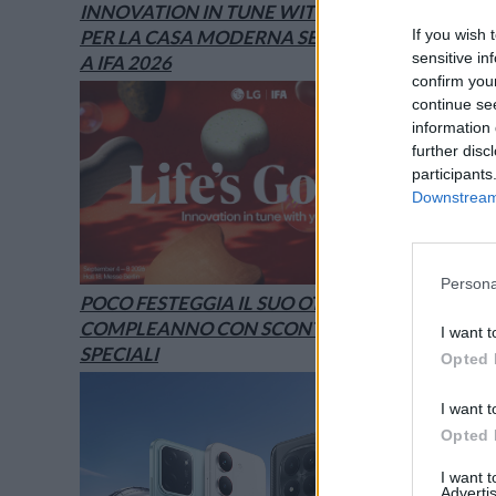
INNOVATION IN TUNE WITH YOU: L’AI
PER LA CASA MODERNA SECONDO LG È
If you wish 
sensitive in
A IFA 2026
confirm you
continue se
information 
further disc
participants
Downstream 
Persona
POCO FESTEGGIA IL SUO OTTAVO
COMPLEANNO CON SCONTI E OFFERTE
I want t
SPECIALI
Opted 
I want t
Opted 
I want 
Advertis