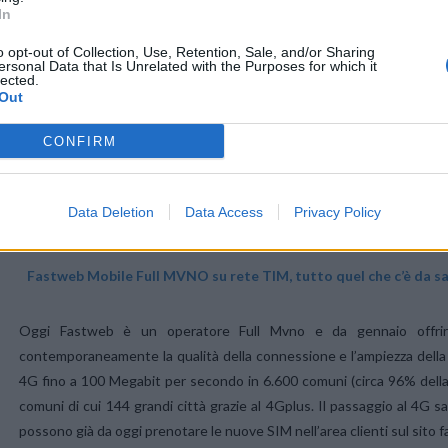
per tutti i nuovi clienti da gennaio.
In
o opt-out of Collection, Use, Retention, Sale, and/or Sharing
Insieme alla rete fissa, Fastweb potenzia anche WOW FI, il wi-fi con
ersonal Data that Is Unrelated with the Purposes for which it
lected.
circa 1,5 milioni i clienti abilitati a utilizzare il servizio, compreso n
Out
vasta community wi-fi in Italia. Grazie a WOW FI i clienti Fastweb 
traffico dati della propria SIM.
CONFIRM
Fastweb intende offrire ai clienti servizi sempre più convergenti es
Data Deletion
Data Access
Privacy Policy
Per questo, oltre a lanciare servizi 4G e 4Gplus su rete Tim, annuncia 
Fastweb Mobile Full MVNO su rete TIM, tutto quel che c’è da s
Oggi Fastweb è un operatore Full Mvno e da gennaio offrirà 
contemporaneamente la qualità della connessione e l’ampiezza della c
4G fino a 100 Megabit per secondo in 6.600 comuni (circa 96% della
comuni di cui 144 grandi città grazie al 4Gplus. Il passaggio al 4G 
possono già da oggi prenotare le nuove SIM nell’area clienti sul sito f