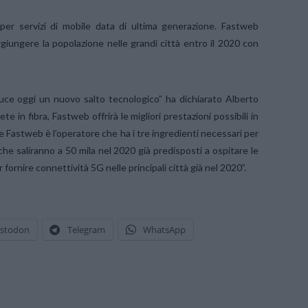
per servizi di mobile data di ultima generazione. Fastweb
ggiungere la popolazione nelle grandi città entro il 2020 con
duce oggi un nuovo salto tecnologico” ha dichiarato Alberto
 in fibra, Fastweb offrirà le migliori prestazioni possibili in
e e Fastweb è l’operatore che ha i tre ingredienti necessari per
che saliranno a 50 mila nel 2020 già predisposti a ospitare le
ornire connettività 5G nelle principali città già nel 2020”.
stodon
Telegram
WhatsApp