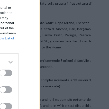
nel 2016, Fastweb ha puntato sulla propria infrastruttura di
sonal or
umer sia in quello Business.
ection to
ou may
gabit e tecnologia
Fiber to the Home
. Dopo Milano, il servizio
 personal
out of the
eso a partire dal 2017 nelle città di Ancona, Bari, Bergamo,
 downstream
i, Roma, Padova, Palermo, Parma, Prato, Perugia, Pescara,
B’s List of
, Verona, Vicenza. Entro il 2020, grazie anche a Flash Fiber, la
famiglie con tecnologia Fiber to the Home.
i e le città di medie dimensioni coprendo 8 milioni di famiglie e
cità fino a 200 Megabit per secondo.
nno quindi resi disponibili complessivamente a 13 milioni di
 a fine 2016 (30% di copertura nazionale).
ce della rete, Fastweb lancia anche il modem più potente del
e di navigare a 1 Gigabit anche in wi-fi e sarà disponibile