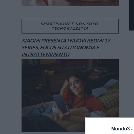
SMARTPHONE E NON SOLO:
TECNOGAZZETTA
XIAOMI PRESENTA I NUOVI REDMI 17
SERIES, FOCUS SU AUTONOMIA E
INTRATTENIMENTO
Mondo3 -