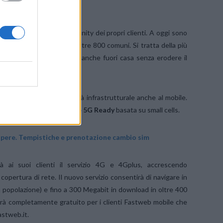
diviso basato sulla community dei propri clienti. A oggi sono
ell’abbonamento di casa, in oltre 800 comuni. Si tratta della più
possono navigare in wi-fi anche fuori casa senza erodere il
tendendo la propria qualità infrastrutturale anche al mobile.
la realizzazione di una
rete 5G Ready
basata su small cells.
apere. Tempistiche e prenotazione cambio sim
ai suoi clienti il servizio 4G e 4Gplus, accrescendo
opertura di rete. Il nuovo servizio consentirà di navigare in
 popolazione) e fino a 300 Megabit in download in oltre 400
sarà completamente gratuito per i clienti Fastweb mobile che
astweb.it.