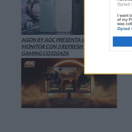
Opted 
I want t
of my P
was col
Opted 
AGON BY AOC PRESENTA IL NUOVO
MONITOR CON 3 REFRESH RATE: ECCO IL
GAMING CQ32G4ZA