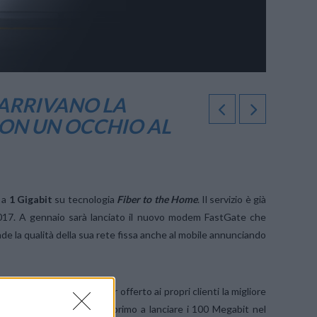
 ARRIVANO LA
 CON UN OCCHIO AL
 a
1 Gigabit
su tecnologia
Fiber to the Home
. Il servizio è già
 2017. A gennaio sarà lanciato il nuovo modem FastGate che
de la qualità della sua rete fissa anche al mobile annunciando
izi di rete fissa e per aver offerto ai propri clienti la migliore
er to the home
nel 2000, primo a lanciare i 100 Megabit nel