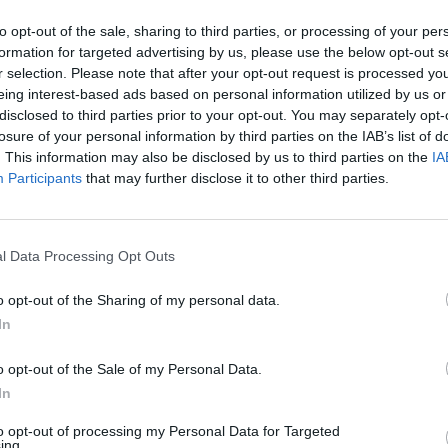
2010, primo in Europa a lanciare i 200 Megabit con tecnologia
Vplus
to opt-out of the sale, sharing to third parties, or processing of your per
rete per crescere e per offrire servizi di qualità sia nel mercato Cons
formation for targeted advertising by us, please use the below opt-out s
r selection. Please note that after your opt-out request is processed y
Oggi Fastweb attiva a
Milano
i primi clienti con velocità fino a 1 Gi
eing interest-based ads based on personal information utilized by us or
disclosed to third parties prior to your opt-out. You may separately opt-
Internet fino a 1 Gigabit sarà lanciato a
Torino
e
Bologna
, ed est
losure of your personal information by third parties on the IAB’s list of
Brescia, Catania, Firenze, Genova, Messina, Modena, Monza, Napol
. This information may also be disclosed by us to third parties on the
IA
Reggio Calabria, Reggio Emilia, Salerno, Siena, Trento, Trieste, Venezia
Participants
that may further disclose it to other third parties.
joint venture creata insieme a Tim, Fastweb raggiungerà 5 milioni di 
Fastweb raggiungerà in
banda ultralarga
anche i distretti industrial
l Data Processing Opt Outs
imprese entro il 2020 con tecnologia Fiber to the Cabinet e con velo
o opt-out of the Sharing of my personal data.
In
Nel 2020 i servizi a banda ultralarga di Fastweb (FTTH e FTTC) sara
famiglie e imprese (50% di copertura nazionale), rispetto ai 7,5 milioni
o opt-out of the Sale of my Personal Data.
In
Per permettere ai propri clienti di fruire al meglio delle performan
to opt-out of processing my Personal Data for Targeted
mercato. FastGate, completamente configurabile tramite app, permett
ing.