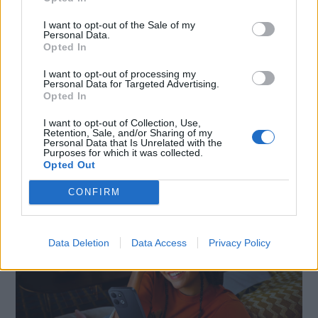
I want to opt-out of the Sale of my
Personal Data.
Opted In
I want to opt-out of processing my
Personal Data for Targeted Advertising.
Opted In
I want to opt-out of Collection, Use,
SMARTPHONE E NON SOLO: TECNOGAZZETTA
Retention, Sale, and/or Sharing of my
Personal Data that Is Unrelated with the
Purposes for which it was collected.
XIAOMI PRESENTA I NUOVI REDMI 17 SERIES,
Opted Out
FOCUS SU AUTONOMIA E INTRATTENIMENTO
CONFIRM
Data Deletion
Data Access
Privacy Policy