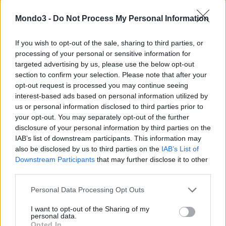
CS
Mondo3 -
Do Not Process My Personal Information
CONDIVIDI QUESTO ARTICOLO:
If you wish to opt-out of the sale, sharing to third parties, or
E-mail
LinkedIn
Facebook
processing of your personal or sensitive information for
targeted advertising by us, please use the below opt-out
X
Mastodon
Telegram
section to confirm your selection. Please note that after your
opt-out request is processed you may continue seeing
WhatsApp
Stampa
Altro
interest-based ads based on personal information utilized by
us or personal information disclosed to third parties prior to
your opt-out. You may separately opt-out of the further
disclosure of your personal information by third parties on the
IAB’s list of downstream participants. This information may
also be disclosed by us to third parties on the
IAB’s List of
LE MIGLIORI OFFERTE AMAZON
Downstream Participants
that may further disclose it to other
third parties.
Personal Data Processing Opt Outs
I want to opt-out of the Sharing of my
personal data.
Opted In