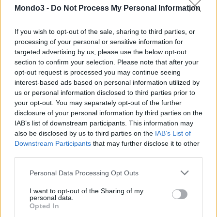
Mondo3 -
Do Not Process My Personal Information
Founders Factory Italy sarà guidata da Fabio Troiani, ex co-
fondatore e CEO del gruppo di consulenza BIP.
If you wish to opt-out of the sale, sharing to third parties, or
processing of your personal or sensitive information for
Henry Lane Fox, amministratore delegato di Founders Factory
ha
targeted advertising by us, please use the below opt-out
section to confirm your selection. Please note that after your
dichiarato:
“Il 2022 è stato l’anno in cui l’Italia ha visto un
opt-out request is processed you may continue seeing
significativo incremento di investimenti nel mercato delle start
interest-based ads based on personal information utilized by
up. Sono però necessari ulteriori investimenti nel Paese e un più
us or personal information disclosed to third parties prior to
facile accesso alle infrastrutture per aiutare una nuova
your opt-out. You may separately opt-out of the further
generazione di talenti imprenditoriali ad avere successo. La
disclosure of your personal information by third parties on the
nostra presenza in Italia consentirà agli imprenditori, dall’Italia e
IAB’s list of downstream participants. This information may
also be disclosed by us to third parties on the
IAB’s List of
dal Sud Europa, di beneficiare del nostro patrimonio di
Downstream Participants
that may further disclose it to other
conoscenze e competenze nella costruzione di grandi imprese
third parties.
attraverso le infrastrutture e i servizi di partner come Fastweb”.
Personal Data Processing Opt Outs
Alberto Calcagno, amministratore delegato di Fastweb
ha
I want to opt-out of the Sharing of my
personal data.
dichiarato: “
L’innovazione è al centro della nostra strategia “Tu sei
Opted In
Futuro” che ha l’obiettivo di costruire un futuro più connesso,