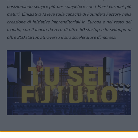
posizionando sempre più per competere con i Paesi europei più
maturi. L’iniziativa fa leva sulla capacità di Founders Factory nella
creazione di iniziative imprenditoriali in Europa e nel resto del
mondo, con il lancio da zero di oltre 80 startup e lo sviluppo di
oltre 200 startup attraverso il suo acceleratore d’impresa.