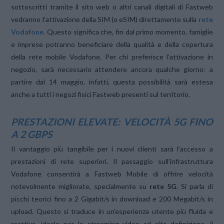
sottoscritti tramite il sito web o altri canali digitali di Fastweb
vedranno l’attivazione della SIM (o eSIM) direttamente sulla
rete
Vodafone
. Questo significa che, fin dal primo momento, famiglie
e imprese potranno beneficiare della qualità e della copertura
della rete mobile Vodafone. Per chi preferisce l’attivazione in
negozio, sarà necessario attendere ancora qualche giorno: a
partire dal 14 maggio, infatti, questa possibilità sarà estesa
anche a tutti i negozi fisici Fastweb presenti sul territorio.
PRESTAZIONI ELEVATE: VELOCITÀ 5G FINO
A 2 GBPS
Il vantaggio più tangibile per i nuovi clienti sarà l’accesso a
prestazioni di rete superiori. Il passaggio sull’infrastruttura
Vodafone consentirà a Fastweb Mobile di offrire velocità
notevolmente migliorate, specialmente su
rete 5G
. Si parla di
picchi teorici fino a 2 Gigabit/s in download e 200 Megabit/s in
upload. Questo si traduce in un’esperienza utente più fluida e
reattiva, ideale per lo streaming video ad alta definizione, il