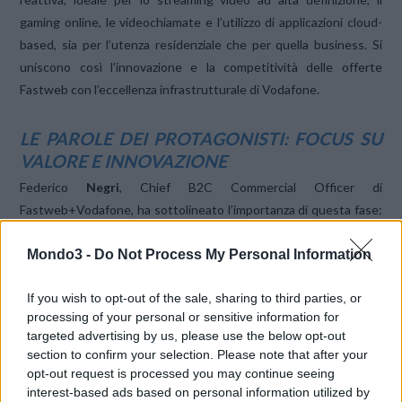
gaming online, le videochiamate e l’utilizzo di applicazioni cloud-
based, sia per l’utenza residenziale che per quella business. Si
uniscono così l’innovazione e la competitività delle offerte
Fastweb con l’eccellenza infrastrutturale di Vodafone.
LE PAROLE DEI PROTAGONISTI: FOCUS SU
VALORE E INNOVAZIONE
Federico
Negri
, Chief B2C Commercial Officer di
Fastweb+Vodafone, ha sottolineato l’importanza di questa fase:
“
Con questa nuova tappa del percorso di integrazione di Fastweb
Mondo3 -
Do Not Process My Personal Information
e Vodafone Italia continuiamo ad accrescere il valore dei servizi
per i nostri clienti facendo leva su un asset infrastrutturale
If you wish to opt-out of the sale, sharing to third parties, or
d’eccellenza
”. Ha poi aggiunto: “
t
“. Le sue parole evidenziano un
processing of your personal or sensitive information for
duplice obiettivo: migliorare l’esperienza attuale e gettare le basi
targeted advertising by us, please use the below opt-out
per future innovazioni, sfruttando al meglio le risorse combinate.
section to confirm your selection. Please note that after your
opt-out request is processed you may continue seeing
NUOVA IDENTITÀ VISIVA SULLE SIM
interest-based ads based on personal information utilized by