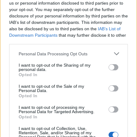
us or personal information disclosed to third parties prior to
FISICHE
your opt-out. You may separately opt-out of the further
Un piccolo ma significativo dettaglio riguarda le SIM fisiche.
disclosure of your personal information by third parties on the
Quelle
attivate sulla rete Vodafone
riporteranno, oltre al
IAB’s list of downstream participants. This information may
also be disclosed by us to third parties on the
IAB’s List of
consueto logo Fastweb, anche il nuovo corporate brand
Downstream Participants
that may further disclose it to other
Fastweb+Vodafone. Questo cambiamento visivo serve a
third parties.
sottolineare l’appartenenza al nuovo gruppo e l’avanzamento del
processo di integrazione anche a livello di branding.
Personal Data Processing Opt Outs
I want to opt-out of the Sharing of my
OBIETTIVO FUTURO: ACCELERARE LA
personal data.
Opted In
TRASFORMAZIONE DIGITALE DEL PAESE
Questa attivazione dei nuovi clienti Fastweb Mobile su rete
I want to opt-out of the Sale of my
Personal Data.
Vodafone non è un punto di arrivo, ma un passaggio
Opted In
fondamentale. L’integrazione mira a sbloccare sinergie industriali
I want to opt-out of processing my
cruciali che permetteranno di investire maggiormente in
Personal Data for Targeted Advertising.
innovazione e infrastrutture. L’obiettivo finale è contribuire
Opted In
attivamente alla trasformazione digitale dell’Italia, offrendo a
I want to opt-out of Collection, Use,
cittadini e imprese connessioni sempre più affidabili, performanti
Retention, Sale, and/or Sharing of my