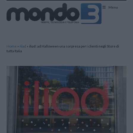
Mondo3
Menu
Home
»
iliad
»
iliad: ad Halloween una sorpresa per i clienti negli Store di
tutta Italia