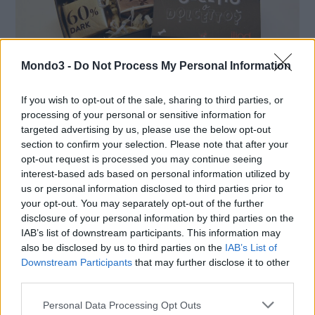
Mondo3 -
Do Not Process My Personal Information
If you wish to opt-out of the sale, sharing to third parties, or
processing of your personal or sensitive information for
targeted advertising by us, please use the below opt-out
section to confirm your selection. Please note that after your
Quale migliore occasione quindi per ricordare il valore di poter
opt-out request is processed you may continue seeing
avere finalmente un rapporto di fiducia con il proprio operatore
interest-based ads based on personal information utilized by
mobile, con un omaggio che addolcirà la giornata di tutti gli utenti
us or personal information disclosed to third parties prior to
che visiteranno un Flagship Store iliad durante il weekend di
your opt-out. You may separately opt-out of the further
Halloween?
disclosure of your personal information by third parties on the
IAB’s list of downstream participants. This information may
also be disclosed by us to third parties on the
IAB’s List of
In tutti gli iliad Store è inoltre possibile
attivare l’offerta Giga
Downstream Participants
that may further disclose it to other
120
(120 GB di traffico mobile + minuti e SMS illimitati a soli
third parties.
€9,99 al mese).
Personal Data Processing Opt Outs