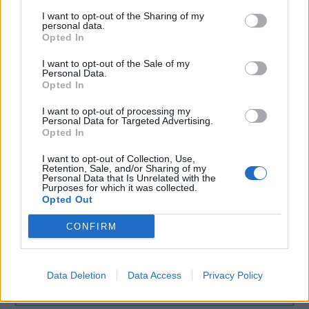
Recentemente iliad, da sempre attento alle richieste dei propri
I want to opt-out of the Sharing of my
personal data.
utenti, ha introdotto anche la possibilità di
cambiare il proprio
Opted In
piano tariffario
a favore della Giga 120.
I want to opt-out of the Sale of my
Personal Data.
Opted In
I want to opt-out of processing my
Personal Data for Targeted Advertising.
CONDIVIDI QUESTO ARTICOLO:
Opted In
E-mail
LinkedIn
Facebook
I want to opt-out of Collection, Use,
Retention, Sale, and/or Sharing of my
X
Mastodon
Telegram
Personal Data that Is Unrelated with the
Purposes for which it was collected.
Opted Out
WhatsApp
Stampa
Altro
CONFIRM
Data Deletion
Data Access
Privacy Policy
LE MIGLIORI OFFERTE AMAZON