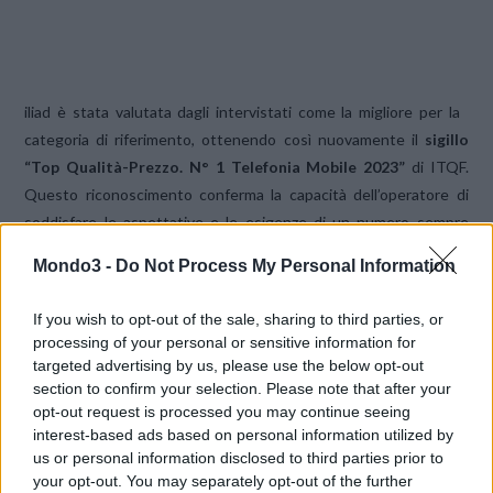
iliad è stata valutata dagli intervistati come la migliore per la
categoria di riferimento, ottenendo così nuovamente il
sigillo
“Top Qualità-Prezzo. N° 1 Telefonia Mobile 2023”
di ITQF.
Questo riconoscimento conferma la capacità dell’operatore di
soddisfare le aspettative e le esigenze di un numero sempre
crescente di utenti, distinguendosi grazie alle offerte chiare e
Mondo3 -
Do Not Process My Personal Information
trasparenti, all’ottima copertura della rete mobile e alle tariffe
che sono garantite per sempre. Iliad si impegna a fornire un
If you wish to opt-out of the sale, sharing to third parties, or
servizio di alta qualità, a supportare gli utenti con le migliori
processing of your personal or sensitive information for
tecnologie e a ottenere la loro massima soddisfazione,
targeted advertising by us, please use the below opt-out
rimanendo ferma nei propri valori.
section to confirm your selection. Please note that after your
opt-out request is processed you may continue seeing
interest-based ads based on personal information utilized by
Dall’esordio nel 2018,
iliad è riuscita a rivoluzionare il mercato
us or personal information disclosed to third parties prior to
conquistando la fiducia degli utenti grazie ad offerte generose e
your opt-out. You may separately opt-out of the further