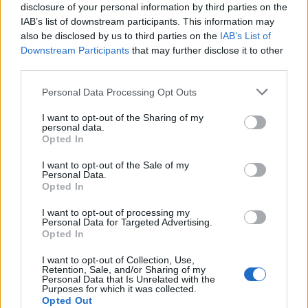
trasparenti. A distanza di quasi cinque anni l’operatore si
disclosure of your personal information by third parties on the
IAB’s list of downstream participants. This information may
conferma protagonista nel settore delle telecomunicazioni con
also be disclosed by us to third parties on the
IAB’s List of
un milione di utenze mobili nette attivate solo nel 2022, per un
Downstream Participants
that may further disclose it to other
totale di 9,5 milioni di utenze attive (verso gli 8,5 milioni nel
third parties.
2021).
Personal Data Processing Opt Outs
IL SIGILLO ITFQ
I want to opt-out of the Sharing of my
personal data.
Sigillo rilasciato dall’Istituto tedesco ITQF sulla base di un
Opted In
sondaggio online, rappresentativo della popolazione italiana,
I want to opt-out of the Sale of my
condotto a febbraio 2023 (metodo CAWI) che ha raccolto
Personal Data.
861.212 giudizi di clienti su 1.384 aziende/brand, in 122 settori.
Opted In
I want to opt-out of processing my
Personal Data for Targeted Advertising.
CONDIVIDI QUESTO ARTICOLO:
Opted In
E-mail
LinkedIn
Facebook
I want to opt-out of Collection, Use,
Retention, Sale, and/or Sharing of my
X
Mastodon
Telegram
Personal Data that Is Unrelated with the
Purposes for which it was collected.
Opted Out
WhatsApp
Stampa
Altro