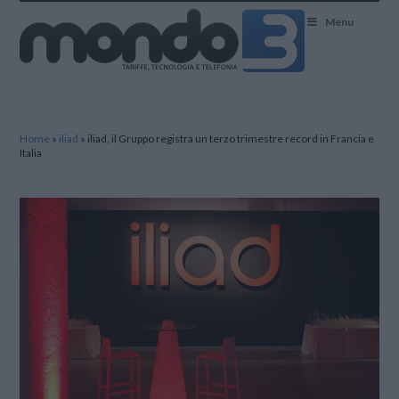
Mondo3
Menu
Home
»
iliad
»
iliad, il Gruppo registra un terzo trimestre record in Francia e
Italia