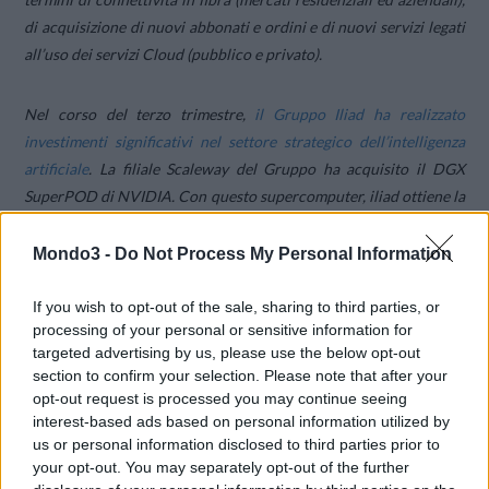
di acquisizione di nuovi abbonati e ordini e di nuovi servizi legati
all’uso dei servizi Cloud (pubblico e privato).
Nel corso del terzo trimestre,
il Gruppo Iliad ha realizzato
investimenti significativi nel settore strategico dell’intelligenza
artificiale
. La filiale Scaleway del Gruppo ha acquisito il DGX
SuperPOD di NVIDIA. Con questo supercomputer, iliad ottiene la
maggiore potenza di calcolo Cloud dedicata alle applicazioni IA
attualmente deployata in Europa. Questo investimento
Mondo3 -
Do Not Process My Personal Information
rappresenta un primo passo per il Gruppo, che ha l’ambizione di
aumentare a breve termine la capacità di calcolo disponibile per i
If you wish to opt-out of the sale, sharing to third parties, or
processing of your personal or sensitive information for
suoi clienti. In parallelo, iliad ha annunciato di essere all’origine
targeted advertising by us, please use the below opt-out
della creazione di un laboratorio di ricerca di eccellenza in
section to confirm your selection. Please note that after your
intelligenza artificiale con un finanziamento superiore a 100
opt-out request is processed you may continue seeing
milioni di euro. Ha come principale missione contribuire alla
interest-based ads based on personal information utilized by
costruzione e alla democratizzazione di un’intelligenza artificiale
us or personal information disclosed to third parties prior to
your opt-out. You may separately opt-out of the further
generale rendendo pubblicamente accessibili i prodotti della sua