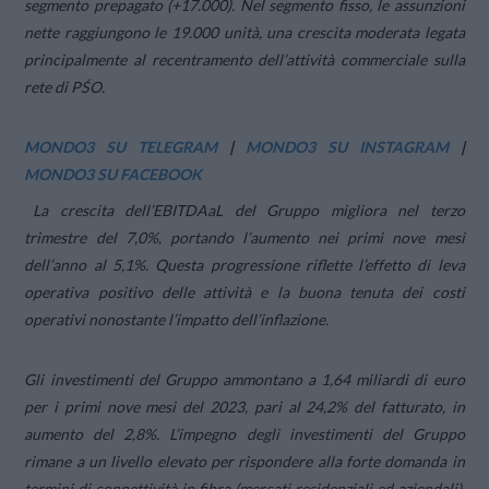
segmento prepagato (+17.000). Nel segmento fisso, le assunzioni
nette raggiungono le 19.000 unità, una crescita moderata legata
principalmente al recentramento dell’attività commerciale sulla
rete di PŚO.
MONDO3 SU TELEGRAM
|
MONDO3 SU INSTAGRAM
|
MONDO3 SU FACEBOOK
La crescita dell’EBITDAaL del Gruppo migliora nel terzo
trimestre del 7,0%, portando l’aumento nei primi nove mesi
dell’anno al 5,1%. Questa progressione riflette l’effetto di leva
operativa positivo delle attività e la buona tenuta dei costi
operativi nonostante l’impatto dell’inflazione.
Gli investimenti del Gruppo ammontano a 1,64 miliardi di euro
per i primi nove mesi del 2023, pari al 24,2% del fatturato, in
aumento del 2,8%. L’impegno degli investimenti del Gruppo
rimane a un livello elevato per rispondere alla forte domanda in
termini di connettività in fibra (mercati residenziali ed aziendali),