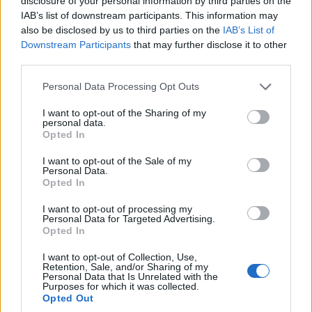
disclosure of your personal information by third parties on the
ricerca.
IAB’s list of downstream participants. This information may
also be disclosed by us to third parties on the
IAB’s List of
Downstream Participants
that may further disclose it to other
third parties.
Personal Data Processing Opt Outs
I want to opt-out of the Sharing of my
personal data.
Opted In
I want to opt-out of the Sale of my
INTERVENTION DES ÉQUIPES FREE MOBILE SUR UN PYLÔNE À BESSANS
Personal Data.
(73) LE 6 OCTOBRE 2022
Opted In
I want to opt-out of processing my
Personal Data for Targeted Advertising.
Il
Free Cash-Flow
operativo progredisce del 9,6% nei primi nove
Opted In
mesi del 2023 a 903 milioni di euro, con un aumento di 80 milioni
di euro in 12 mesi. Questo aumento è sostenuto dall’Italia, il cui
I want to opt-out of Collection, Use,
Retention, Sale, and/or Sharing of my
contributo negativo si è notevolmente ridotto – permettendo di
Personal Data that Is Unrelated with the
Purposes for which it was collected.
assorbire gli investimenti di crescita del Gruppo.
Opted Out