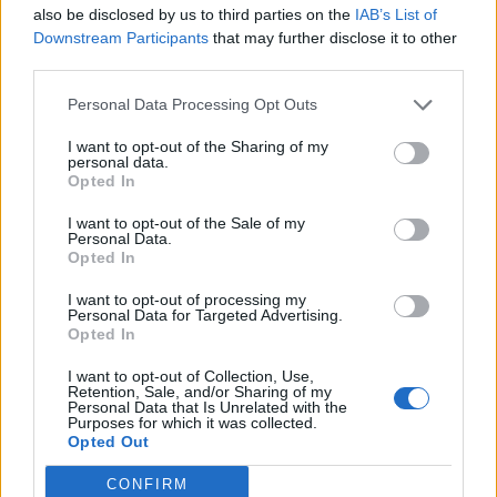
E-mail
LinkedIn
Facebook
also be disclosed by us to third parties on the
IAB’s List of
Downstream Participants
that may further disclose it to other
X
Mastodon
Telegram
third parties.
Personal Data Processing Opt Outs
WhatsApp
Stampa
Altro
I want to opt-out of the Sharing of my
personal data.
Opted In
I want to opt-out of the Sale of my
Personal Data.
LE MIGLIORI OFFERTE AMAZON
Opted In
I want to opt-out of processing my
Personal Data for Targeted Advertising.
Opted In
I want to opt-out of Collection, Use,
Retention, Sale, and/or Sharing of my
Personal Data that Is Unrelated with the
Purposes for which it was collected.
Opted Out
CONFIRM