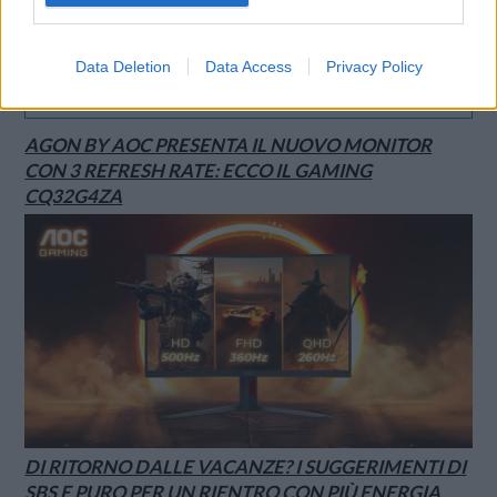
Data Deletion
Data Access
Privacy Policy
SMARTPHONE E NON SOLO: TECNOGAZZETTA
AGON BY AOC PRESENTA IL NUOVO MONITOR
CON 3 REFRESH RATE: ECCO IL GAMING
CQ32G4ZA
DI RITORNO DALLE VACANZE? I SUGGERIMENTI DI
SBS E PURO PER UN RIENTRO CON PIÙ ENERGIA