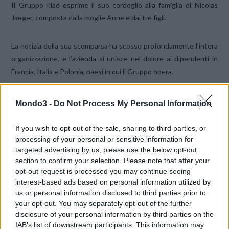
Il Gruppo Iliad esprime il suo cordoglio alla famiglia di Nicolas
Jaeger, composta dalla moglie Anne e dai tre figli.
La notizia della sua scomparsa ha scosso profondamente l’intera
organizzazione, e l’azienda si unisce nel dolore ai dipendenti in
Francia, Italia e Polonia, paesi in cui il Gruppo opera.
Xavier Niel,
Presidente del Consiglio di Amministrazione, e
Mondo3 -
Do Not Process My Personal Information
Thomas Reynaud, Direttore Generale del Gruppo Iliad, hanno
rilasciato una dichiarazione congiunta:
“Abbiamo appreso con
If you wish to opt-out of the sale, sharing to third parties, or
sgomento e dolore infinito della scomparsa di Nicolas ieri sera.
processing of your personal or sensitive information for
targeted advertising by us, please use the below opt-out
Era una forza in tutto, una forza che attraversava la vita con
section to confirm your selection. Please note that after your
energia e creatività, sempre con gentilezza e onestà. Era felice e
opt-out request is processed you may continue seeing
libero in Iliad e nel Gruppo Iliad. Tutti i nostri pensieri sono oggi
interest-based ads based on personal information utilized by
rivolti alla sua famiglia e ai suoi cari”.
us or personal information disclosed to third parties prior to
your opt-out. You may separately opt-out of the further
disclosure of your personal information by third parties on the
CONDIVIDI QUESTO ARTICOLO:
IAB’s list of downstream participants. This information may