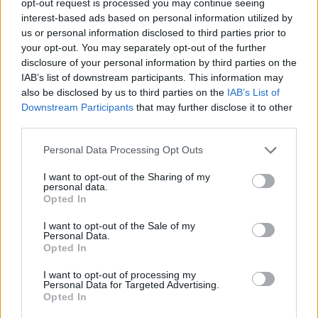
opt-out request is processed you may continue seeing
interest-based ads based on personal information utilized by
us or personal information disclosed to third parties prior to
Al momento infatti il “focus” è alle prossime assegnazioni di
your opt-out. You may separately opt-out of the further
frequenze per i cinque multiplex dedicati alla trasmissione in
disclosure of your personal information by third parties on the
digitale terrestre. La formula è quella del
beauty contest
, ossia il
IAB’s list of downstream participants. This information may
contestato meccanismo per assegnazione a costo zero.
also be disclosed by us to third parties on the
IAB’s List of
Downstream Participants
that may further disclose it to other
third parties.
CONDIVIDI QUESTO ARTICOLO:
Personal Data Processing Opt Outs
E-mail
LinkedIn
Facebook
I want to opt-out of the Sharing of my
X
Mastodon
Telegram
personal data.
Opted In
WhatsApp
Stampa
Altro
I want to opt-out of the Sale of my
Personal Data.
Opted In
I want to opt-out of processing my
Personal Data for Targeted Advertising.
Opted In
LE MIGLIORI OFFERTE AMAZON