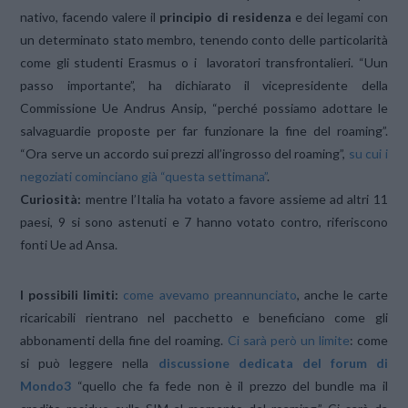
nativo, facendo valere il
principio di residenza
e dei legami con
un determinato stato membro, tenendo conto delle particolarità
come gli studenti Erasmus o i lavoratori transfrontalieri. “Uun
passo importante”, ha dichiarato il vicepresidente della
Commissione Ue Andrus Ansip, “perché possiamo adottare le
salvaguardie proposte per far funzionare la fine del roaming”.
“Ora serve un accordo sui prezzi all’ingrosso del roaming”,
su cui i
negoziati cominciano già “questa settimana”
.
Curiosità:
mentre l’Italia ha votato a favore assieme ad altri 11
paesi, 9 si sono astenuti e 7 hanno votato contro, riferiscono
fonti Ue ad Ansa.
I possibili limiti:
come avevamo preannunciato
, anche le carte
ricaricabili rientrano nel pacchetto e beneficiano come gli
abbonamenti della fine del roaming.
Ci sarà però un limite
: come
si può leggere nella
discussione dedicata del forum di
Mondo3
“quello che fa fede non è il prezzo del bundle ma il