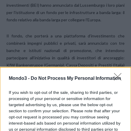
investimenti (BEI) hanno annunciato dal Lussemburgo i loro piani
per l’istituzione di un fondo per le infrastrutture a banda larga: il
fondo relativo alla banda larga per collegare l’Europa.
Il fondo, che porterà a una piattaforma d’investimento che
combinerà impegni pubblici e privati, sarà annunciato con tre
banche e istituti nazionali di promozione, che intendono
partecipare all’iniziativa in qualità di investitori di ancoraggio:
KfW Bankengruppe (Germania), Cassa Depositi e Prestiti (Italia)
e Caisse des Dépôts et Consignations (Francia).
Mondo3 -
Do Not Process My Personal Information
Il fondo relativo alla banda larga per collegare l’Europa investirà in
If you wish to opt-out of the sale, sharing to third parties, or
infrastrutture di rete a banda larga nelle regioni poco servite
processing of your personal or sensitive information for
d’Europa. Günther H.
Oettinger
, Commissario responsabile per
targeted advertising by us, please use the below opt-out
l’Economia e la società digitali, che parteciperà all’annuncio di
section to confirm your selection. Please note that after your
opt-out request is processed you may continue seeing
oggi, ha dichiarato: “
Sono grato ai nostri partner finanziari per
interest-based ads based on personal information utilized by
l’istituzione di questo fondo per la banda larga. Si tratta di uno
us or personal information disclosed to third parties prior to