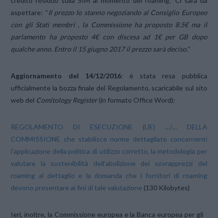
credito residuo sulla SIM al momento del roaming.” Ci sarà da
aspettare: “
Il prezzo lo stanno negoziando al Consiglio Europeo
con gli Stati membri , la Commissione ha proposto 8.5€ ma il
parlamento ha proposto 4€ con discesa ad 1€ per GB dopo
qualche anno. Entro il 15 giugno 2017 il prezzo sarà deciso.
“
Aggiornamento del 14/12/2016
: è stata resa pubblica
ufficialmente la bozza finale del Regolamento, scaricabile sul sito
web del
Comitology Register
(in formato Office Word):
REGOLAMENTO DI ESECUZIONE (UE) …/… DELLA
COMMISSIONE che stabilisce norme dettagliate concernenti
l’applicazione della politica di utilizzo corretto, la metodologia per
valutare la sostenibilità dell’abolizione dei sovrapprezzi del
roaming al dettaglio e la domanda che i fornitori di roaming
devono presentare ai fini di tale valutazione
(130 Kilobytes)
Ieri, inoltre, la Commissione europea e la Banca europea per gli