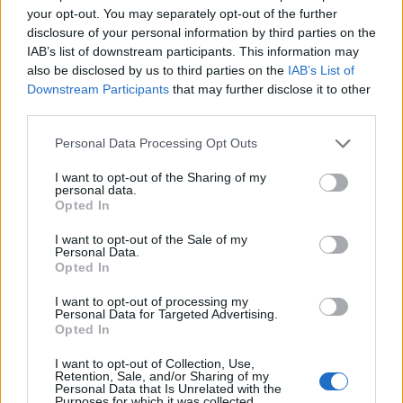
sviluppo importante per un finanziamento intelligente ed
your opt-out. You may separately opt-out of the further
efficiente dei progetti a banda larga, soprattutto nelle zone poco
disclosure of your personal information by third parties on the
servite, in linea con lo spirito e la lettera del piano di investimenti.
IAB’s list of downstream participants. This information may
also be disclosed by us to third parties on the
IAB’s List of
È un grande passo verso una società dei Gigabit europea per
Downstream Participants
that may further disclose it to other
tutt
i.”
third parties.
Personal Data Processing Opt Outs
Il lancio della piattaforma di investimento era programmato nella
strategia della Commissione “
Connettività per un mercato unico
I want to opt-out of the Sharing of my
digitale competitivo – verso una società dei gigabit
” ed è un
personal data.
Opted In
passo importante verso la diffusione delle reti ad altissima
capacità di cui l’Europa ha bisogno per l’economia e la società
I want to opt-out of the Sale of my
Personal Data.
digitali.
Opted In
I want to opt-out of processing my
Il fondo relativo alla banda larga per collegare l’Europa dovrebbe
Personal Data for Targeted Advertising.
raccogliere almeno 500 milioni di euro in prima chiusura tramite
Opted In
gli impegni degli investitori privati e pubblici, comprese la BEI e la
I want to opt-out of Collection, Use,
Commissione europea, che investirà 100 milioni.
Retention, Sale, and/or Sharing of my
Personal Data that Is Unrelated with the
Purposes for which it was collected.