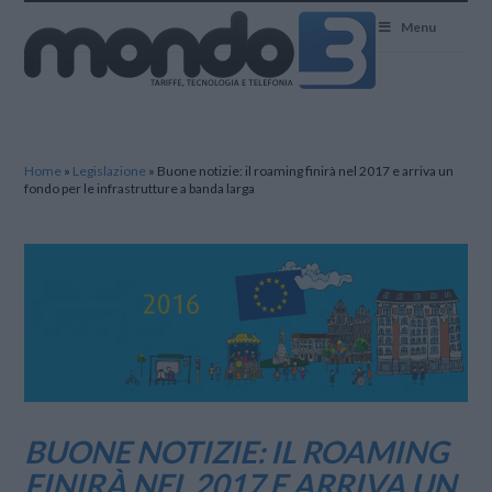
Mondo3
Menu
Home
»
Legislazione
»
Buone notizie: il roaming finirà nel 2017 e arriva un
fondo per le infrastrutture a banda larga
BUONE NOTIZIE: IL ROAMING
FINIRÀ NEL 2017 E ARRIVA UN