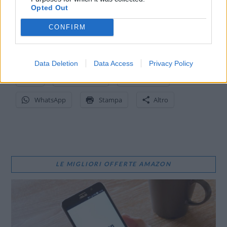
Opted Out
Hanno collaborato Marco Luciano e Andrea Trapani.
CONFIRM
CONDIVIDI QUESTO ARTICOLO:
E-mail
LinkedIn
Facebook
Data Deletion
Data Access
Privacy Policy
X
Mastodon
Telegram
WhatsApp
Stampa
Altro
LE MIGLIORI OFFERTE AMAZON