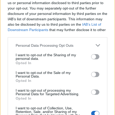
Photo 30110 Helmond callcenter Rabobank int 06 (Kerkstr) 2009
us or personal information disclosed to third parties prior to
your opt-out. You may separately opt-out of the further
–
Ben Kraan Architecten BNA
disclosure of your personal information by third parties on the
www.benkraan.nl
IAB’s list of downstream participants. This information may
also be disclosed by us to third parties on the
IAB’s List of
CONDIVIDI QUESTO ARTICOLO:
Downstream Participants
that may further disclose it to other
third parties.
E-mail
LinkedIn
Facebook
Personal Data Processing Opt Outs
X
Mastodon
Telegram
I want to opt-out of the Sharing of my
personal data.
WhatsApp
Stampa
Altro
Opted In
I want to opt-out of the Sale of my
Personal Data.
Opted In
I want to opt-out of processing my
LE MIGLIORI OFFERTE AMAZON
Personal Data for Targeted Advertising.
Opted In
I want to opt-out of Collection, Use,
Retention, Sale, and/or Sharing of my