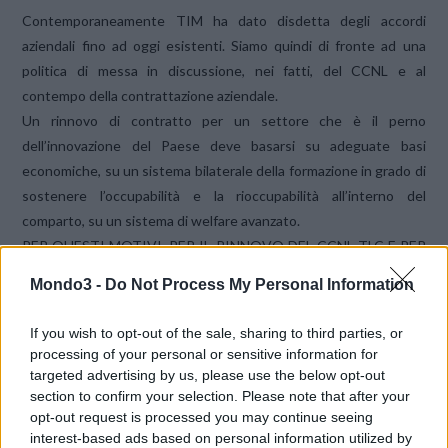
Contemporaneamente TIM ha dato disdetta degli accordi
aziendali fino ad oggi esistenti. Siamo quindi di fronte ad una
politica di messa in discussione, nei fatti, del CCNL e al
contempo della contrattazione aziendale.
Un rinnovo di contratto per un settore che è il perno
dell’innovazione del Paese deve basarsi su adeguate basi
economiche, su un sistema bilaterale della formazione in grado di
sostenere l’occupabilità e la rioccupabilità all’interno del
comparto, su un sistema di welfare avanzato.
PER QUESTI MOTIVI, PER IL RINNOVO DEL CCNL TLC E PER
LA SALVAGUARDIA DEI LIVELLI OCCUPAZIONALI, SLC CGIL‐
Mondo3 -
Do Not Process My Personal Information
FISTEL CISL‐UILCOM UIL PROCLAMANO
SCIOPERO PER
L’INTERO TURNO DI LAVORO (8 ORE) PER MERCOLEDÌ 1
If you wish to opt-out of the sale, sharing to third parties, or
FEBBRAIO 2017
.
processing of your personal or sensitive information for
targeted advertising by us, please use the below opt-out
section to confirm your selection. Please note that after your
CS
opt-out request is processed you may continue seeing
interest-based ads based on personal information utilized by