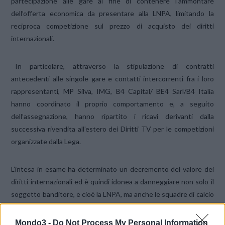
partecipazione alle gare al fine di contenere l’ammontare
dell’offerta economica da presentare alla LNPA, limitando la
reciproca competizione sul prezzo di acquisto dei diritti
internazionali.
In particolare, attraverso la stipulazione di contratti
antecedenti alle singole gare e contatti intercorrenti fra i loro
rappresentanti, MP Silva, IMG, B4 Capital/ BE4 Sarl/B4 Italia
hanno coordinato il proprio comportamento e, a seguito
dell’assegnazione, hanno ripartito i ricavi derivanti dalla
successiva rivendita all’estero dei Diritti TV per le competizioni
organizzate dalla Lega.
L’intesa in esame ha determinato un decremento del valore dei
diritti internazionali ed è quindi idonea a danneggiare non solo il
soggetto banditore, e cioè la LNPA, ma anche le squadre di calcio
del campionato italiano che beneficiano degli introiti della
vendita dei diritti internazionali, penalizzando così l’intero
Mondo3 -
Do Not Process My Personal Information