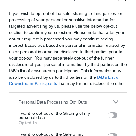
movimento calcistico nazionale.
If you wish to opt-out of the sale, sharing to third parties, or
processing of your personal or sensitive information for
In questa prospettiva, si sottolinea che l’ultimo ciclo di gare,
targeted advertising by us, please use the below opt-out
avviato successivamente all’intervento dell’Autorità, ha
section to confirm your selection. Please note that after your
registrato un incremento di valore.
opt-out request is processed you may continue seeing
interest-based ads based on personal information utilized by
us or personal information disclosed to third parties prior to
In ragione della gravità della condotta, l’Autorità ha quindi deciso
your opt-out. You may separately opt-out of the further
di irrogare sanzioni, ai soggetti parti dell’intesa, per un totale di
disclosure of your personal information by third parties on the
circa 67 milioni di euro.
IAB’s list of downstream participants. This information may
also be disclosed by us to third parties on the
IAB’s List of
Downstream Participants
that may further disclose it to other
CONDIVIDI QUESTO ARTICOLO:
third parties.
E-mail
LinkedIn
Facebook
Personal Data Processing Opt Outs
X
Mastodon
Telegram
I want to opt-out of the Sharing of my
personal data.
WhatsApp
Stampa
Altro
Opted In
I want to opt-out of the Sale of my