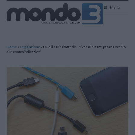
Mondo3
Menu
Home
»
Legislazione
»
UE e il caricabatterie universale: tanti pro ma occhio
alle controindicazioni