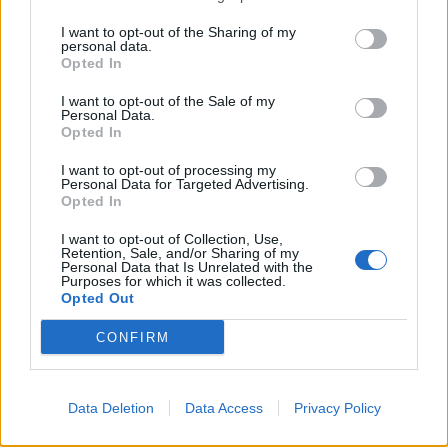
I want to opt-out of the Sharing of my
IL CONTESTO
personal data.
Opted In
Il Parlamento europeo e la sua commissione per il mercato
I want to opt-out of the Sale of my
interno e la protezione dei consumatori insistono da anni su un
Personal Data.
caricabatterie universale, chiedendo continuamente alla
Opted In
Commissione di agire su questa soluzione attraverso relazioni di
I want to opt-out of processing my
iniziativa, risoluzioni e domande rivolte ai commissari.
Personal Data for Targeted Advertising.
Opted In
Nel 2014, il Parlamento ha fortemente sostenuto un
I want to opt-out of Collection, Use,
Retention, Sale, and/or Sharing of my
caricabatteria comune per tutti i cellulari
durante le negoziazioni
Personal Data that Is Unrelated with the
Purposes for which it was collected.
della direttiva Radio Equipment (RED).
Opted Out
Da allora, diverse altre iniziative parlamentari hanno
CONFIRM
direttamente e indirettamente
spinto affinché i caricatori
fossero standardizzati
. Ad esempio, la risoluzione adottata il
30
Data Deletion
Data Access
Privacy Policy
gennaio 2020
chiamava la Commissione a introdurre
“urgentemente” un caricabatterie standardizzato.