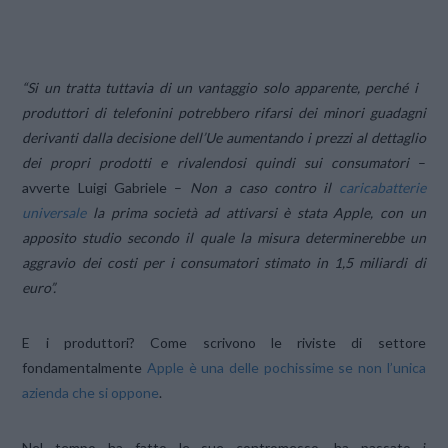
“Si un tratta tuttavia di un vantaggio solo apparente, perché i
produttori di telefonini potrebbero rifarsi dei minori guadagni
derivanti dalla decisione dell’Ue aumentando i prezzi al dettaglio
dei propri prodotti e rivalendosi quindi sui consumatori
–
avverte Luigi Gabriele –
Non a caso contro il
caricabatterie
universale
la prima società ad attivarsi è stata Apple, con un
apposito studio secondo il quale la misura determinerebbe un
aggravio dei costi per i consumatori stimato in 1,5 miliardi di
euro”.
E i produttori? Come scrivono le riviste di settore
fondamentalmente
Apple è una delle pochissime se non l’unica
azienda che si oppone
.
Nel tempo ha fatto le sue contromesso, ha passato i