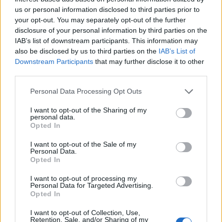
facoltativo. Una sorta di diritto supplementare, da utilizzare nelle
us or personal information disclosed to third parties prior to
ore di educazione civica o in altri momenti della vita scolastica.
your opt-out. You may separately opt-out of the further
Appena 1 su 10, invece, crede che un giovane possa farcela da
disclosure of your personal information by third parties on the
autodidatta.
IAB’s list of downstream participants. This information may
also be disclosed by us to third parties on the
IAB’s List of
Downstream Participants
that may further disclose it to other
“La nostra Autorità crede nell’importanza di educare le nuove
third parties.
generazioni così che i giovani possano diventare consumatori
Personal Data Processing Opt Outs
consapevoli dei propri diritti e della loro tutela. Per questo da
alcuni anni stiamo svolgendo attività che coinvolgono gli studenti
I want to opt-out of the Sharing of my
i quali, giocando, imparano a conoscere gli strumenti per
personal data.
Opted In
difendersi in particolare dalle truffe, oggi molto diffuse negli
acquisti online”
dichiara
Roberto Rustichelli
, Presidente
I want to opt-out of the Sale of my
Personal Data.
dell’Antitrust.
Opted In
I want to opt-out of processing my
Di quest’attività svolta dall’Agcm si cominciano già a vedere i
Personal Data for Targeted Advertising.
primi frutti dato che, secondo quanto emerge dall’indagine, la
Opted In
metà dei giovani intervistati conosce l’Autorità e, cosa più
I want to opt-out of Collection, Use,
importante, sa che bisogna segnalare ad essa eventuali violazioni
Retention, Sale, and/or Sharing of my