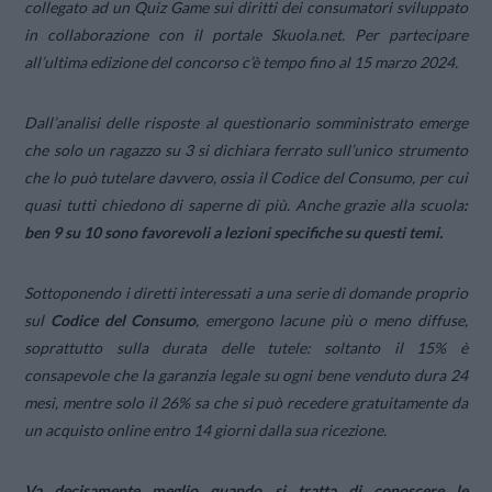
collegato ad un Quiz Game sui diritti dei consumatori sviluppato
in collaborazione con il portale Skuola.net. Per partecipare
all’ultima edizione del concorso c’è tempo fino al 15 marzo 2024.
Dall’analisi delle risposte al questionario somministrato emerge
che solo un ragazzo su 3 si dichiara ferrato sull’unico strumento
che lo può tutelare davvero, ossia il Codice del Consumo, per cui
quasi tutti chiedono di saperne di più. Anche grazie alla scuola
:
ben 9 su 10 sono favorevoli a lezioni specifiche su questi temi.
Sottoponendo i diretti interessati a una serie di domande proprio
sul
Codice del Consumo
, emergono lacune più o meno diffuse,
soprattutto sulla durata delle tutele: soltanto il 15% è
consapevole che la garanzia legale su ogni bene venduto dura 24
mesi, mentre solo il 26% sa che si può recedere gratuitamente da
un acquisto online entro 14 giorni dalla sua ricezione.
Va decisamente meglio quando si tratta di conoscere le