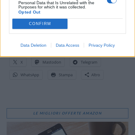
Personal Data that Is Unrelated with the
dei diritti dei consumatori.
Purposes for which it was collected.
Opted Out
CONFIRM
CONDIVIDI QUESTO ARTICOLO:
Data Deletion
Data Access
Privacy Policy
E-mail
LinkedIn
Facebook
X
Mastodon
Telegram
WhatsApp
Stampa
Altro
LE MIGLIORI OFFERTE AMAZON